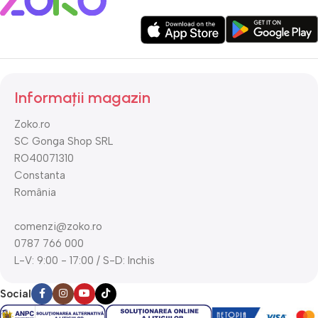
Informații magazin
Zoko.ro
SC Gonga Shop SRL
RO40071310
Constanta
România
comenzi@zoko.ro
0787 766 000
L-V: 9:00 - 17:00 / S-D: Inchis
Social