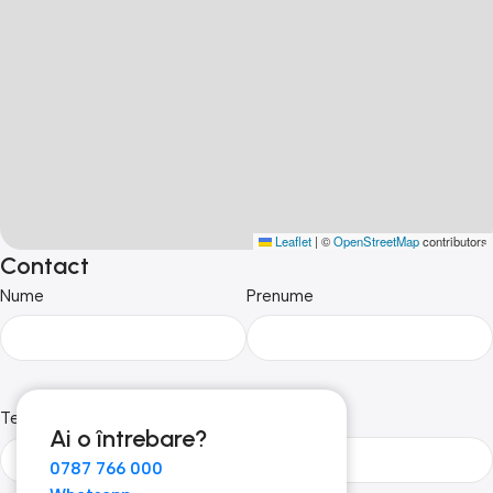
Leaflet
|
©
OpenStreetMap
contributors
Contact
Nume
Prenume
Telefon
Email
Ai o întrebare?
0787 766 000