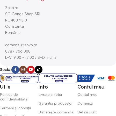
Zoko.ro
SC Gonga Shop SRL
RO40071310
Constanta
România
comenzi@zoko.ro
0787 766 000
L-V: 9:00 - 17:00 / S-D: Inchis
Social
Utile
Info
Contul meu
Politica de
Livrare si retur
Contul meu
confidentialitate
Garantia produselor
Comenzi
Termeni și condiții
Urmărește comanda
Detalii cont