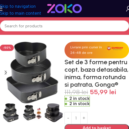
Skip to navigation
Skip to main content
me
Acasa
Casa & Gradina
Bucatarie si servire
Tacamuri si seturi
Livrare prin curier în
-50%
24-48 de ore
Set de 3 forme pentru
copt, baza detasabila,
inima, forma rotunda
si patrata, Gonga®
111,98
lei
55,99
lei
2 in stock
2 in stock
Add to basket