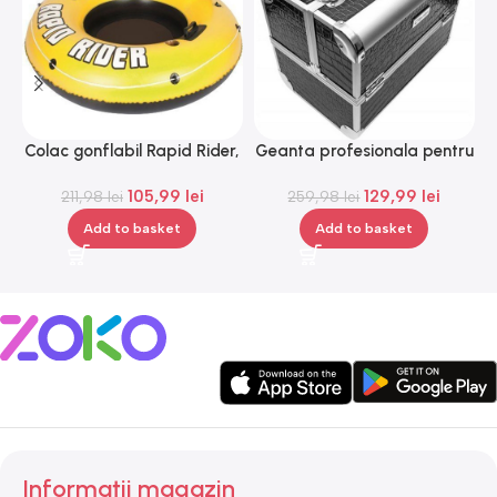
Colac gonflabil Rapid Rider,
Geanta profesionala pentru
H
Gonga®
cosmetice, medie, Gonga®
105,99
lei
129,99
lei
211,98
lei
259,98
lei
Add to basket
Add to basket
Informații magazin