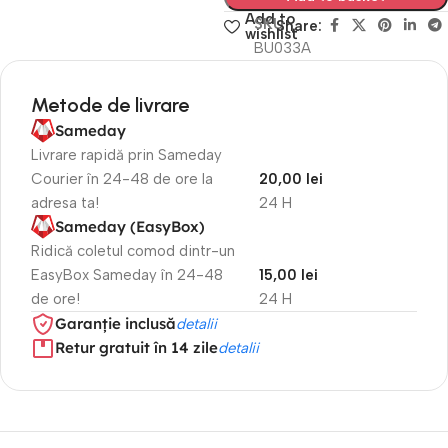
Add to
SKU
Share:
wishlist
BU033A
Metode de livrare
Sameday
Livrare rapidă prin Sameday
Courier în 24-48 de ore la
20,00 lei
adresa ta!
24 H
Sameday (EasyBox)
Ridică coletul comod dintr-un
EasyBox Sameday în 24-48
15,00 lei
de ore!
24 H
Garanție inclusă
detalii
Retur gratuit în 14 zile
detalii