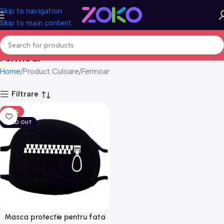
Skip to navigation
Skip to main content
Fermoar
Home
Product Culoare
Fermoar
Filtrare
-50%
SOLD OUT
Masca protectie pentru fata