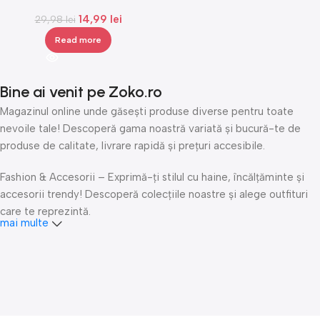
reutilizabila, Gonga®
14,99
lei
29,98
lei
Read more
Bine ai venit pe Zoko.ro
Magazinul online unde găsești produse diverse pentru toate
nevoile tale! Descoperă gama noastră variată și bucură-te de
produse de calitate, livrare rapidă și prețuri accesibile.
Fashion & Accesorii – Exprimă-ți stilul cu haine, încălțăminte și
accesorii trendy! Descoperă colecțiile noastre și alege outfituri
care te reprezintă.
mai multe
Îngrijire personală & Cosmetice – Răsfață-te cu produse
premium de îngrijire personală, cosmetice și accesorii de beauty.
Fii mereu fresh și îngrijește-ți pielea și părul cu cele mai bune
produse!