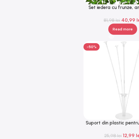
Set iedera cu frunze, art
lungime 2m, Gon
40,99
l
81,98
lei
Read more
-50%
Suport din plastic pentr
70 cm, Gonga
12,99
l
25,98
lei