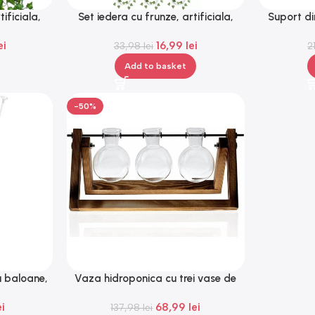
ificiala,
Set iedera cu frunze, artificiala,
Suport di
ga®
lungime 2m, Gonga®
pa
ei
16,99
lei
33,98
lei
2
Add to basket
-50%
u baloane,
Vaza hidroponica cu trei vase de
®
sticla, Gonga®
ei
68,99
lei
137,98
lei