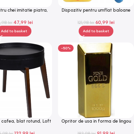
tru chei imitatie piatra,
Dispozitiv pentru umflat baloane
5.7×4.5cm, Gonga®
model robotel, Gonga®
47,99
lei
60,99
lei
5,98
lei
121,98
lei
Add to basket
Add to basket
-50%
cafea, blat rotund, Loft
Opritor de usa in forma de lingou
 45 x 40 cm, negru
de aur, 1000 g, Gonga®
132,99
lei
91,99
lei
5,98
lei
183,98
lei