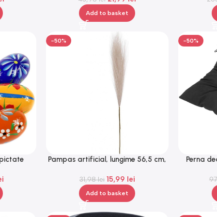
Add to basket
-50%
-50%
 pictate
Pampas artificial, lungime 56,5 cm,
Perna de
 Gonga®
Gonga®
bumbac 
ei
15,99
lei
31,98
lei
9
Add to basket