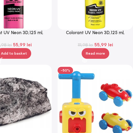
t UV Neon 3D,125 ml,
Colorant UV Neon 3D,125 ml,
Gonga®
Gonga®
55,99
lei
55,99
lei
11,98
lei
111,98
lei
Add to basket
Read more
-50%