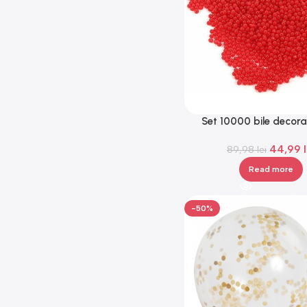
Set 10000 bile decora
hidrogel, biodegradabil
44,99
89,98
lei
Read more
-50%