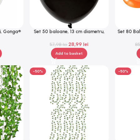
ii, Gonga®
Set 50 baloane, 13 cm diametru,
Set 80 Ba
ideale pentru nuntă, botez,
i
28,99
lei
aniversări, Gonga®
57,98
lei
8
Add to basket
-50%
-50%