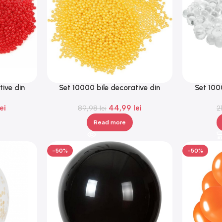
tive din
Set 10000 bile decorative din
Set 100
e, Gonga®
hidrogel, biodegradabile, Gonga®
hidrogel,
lei
44,99
lei
89,98
lei
2
Read more
-50%
-50%