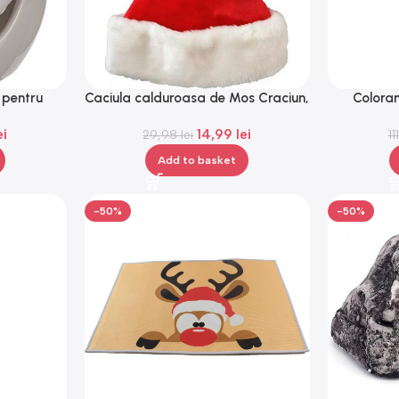
 pentru
Caciula calduroasa de Mos Craciun,
Coloran
entiale,
Rosie, Gonga®
ei
14,99
lei
29,98
lei
1
Add to basket
-50%
-50%