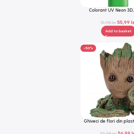
Colorant UV Neon 3D,
Gonga®
55,99
l
111,98
lei
Add to basket
-50%
Ghiveci de flori din plas
Groot, 14×8 cm, G
56,99
l
113,98
lei