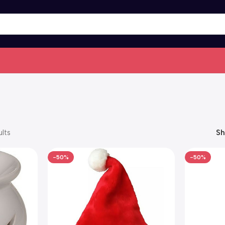
lts
S
-50%
-50%