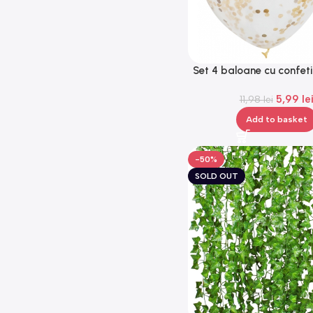
Set 4 baloane cu confet
5,99
le
11,98
lei
Add to basket
-50%
SOLD OUT