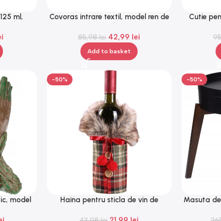
125 ml,
Covoras intrare textil, model ren de
Cutie pen
Craciun, 58 x 38 cm, Gonga®
8.3×
ei
42,99
lei
85,98
lei
9
Add to basket
-50%
-50%
tic, model
Haina pentru sticla de vin de
Masuta de 
onga®
Craciun, model blanita cu carouri,
45 x
ei
21,99
lei
43,98
Gonga®
lei
26