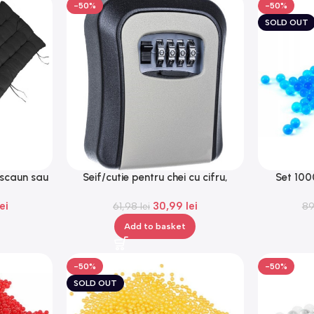
-50%
-50%
SOLD OUT
 scaun sau
Seif/cutie pentru chei cu cifru,
Set 100
×173 cm,
Gonga®
hidrogel,
lei
30,99
lei
61,98
lei
8
Add to basket
-50%
-50%
SOLD OUT