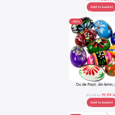
Add to basket
-50%
Ou de Paști, din lemn,
manual, mărimea M,
19,99
l
39,98
lei
Add to basket