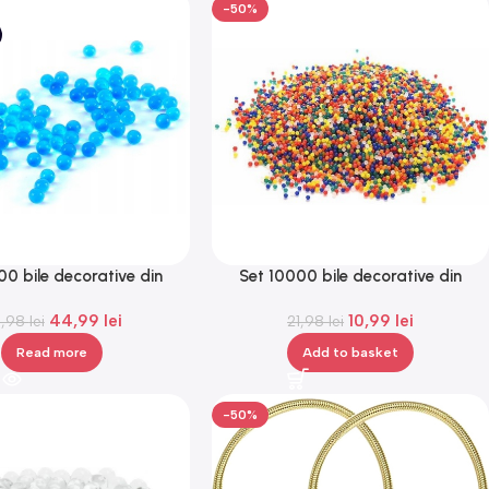
-50%
00 bile decorative din
Set 10000 bile decorative din
 biodegradabile, Gonga®
hidrogel, biodegradabile, Gonga®
44,99
lei
10,99
lei
9,98
lei
21,98
lei
Read more
Add to basket
-50%