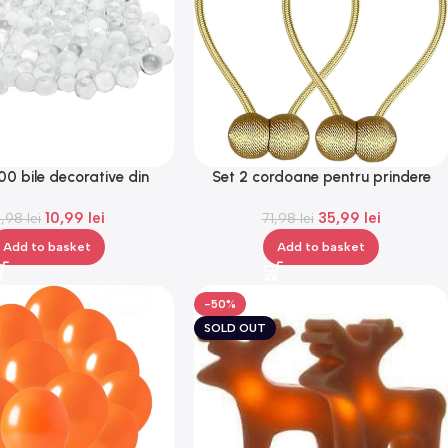
00 bile decorative din
Set 2 cordoane pentru prindere
 biodegradabile, Gonga®
perdele si draperii, format din 2
10,99
lei
35,99
lei
1,98
lei
magneti decorativi, tip snur,
71,98
lei
Gonga®
Add to basket
Add to basket
-50%
SOLD OUT