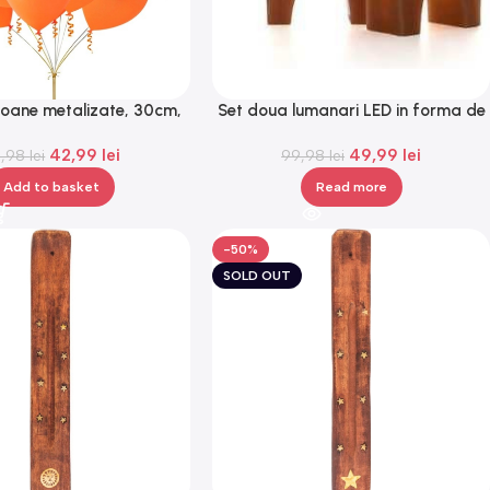
loane metalizate, 30cm,
Set doua lumanari LED in forma de
Gonga®
reni,Gonga®
42,99
lei
49,99
lei
5,98
lei
99,98
lei
Add to basket
Read more
-50%
SOLD OUT