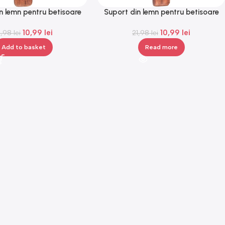
n lemn pentru betisoare
Suport din lemn pentru betisoare
rfumate, Gonga®
parfumate, Gonga®
10,99
lei
10,99
lei
1,98
lei
21,98
lei
Add to basket
Read more