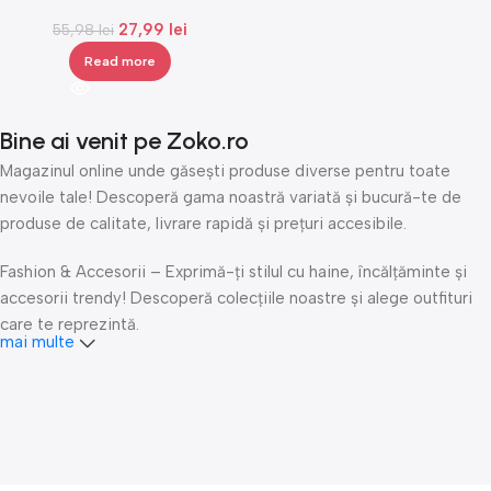
picioarele mobilierului, Gonga®
27,99
lei
55,98
lei
Read more
Bine ai venit pe Zoko.ro
Magazinul online unde găsești produse diverse pentru toate
nevoile tale! Descoperă gama noastră variată și bucură-te de
produse de calitate, livrare rapidă și prețuri accesibile.
Fashion & Accesorii – Exprimă-ți stilul cu haine, încălțăminte și
accesorii trendy! Descoperă colecțiile noastre și alege outfituri
care te reprezintă.
mai multe
Îngrijire personală & Cosmetice – Răsfață-te cu produse
premium de îngrijire personală, cosmetice și accesorii de beauty.
Fii mereu fresh și îngrijește-ți pielea și părul cu cele mai bune
produse!