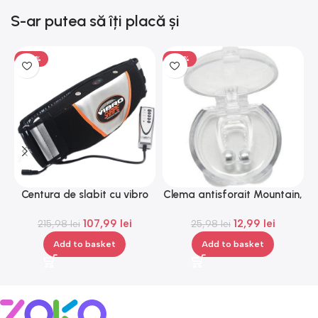
S-ar putea să îți placă și
-50%
-50%
Centura de slabit cu vibro
Clema antisforait Mountain,
H
masaj Igia Vibro Shape,
Gonga®
107,99
lei
12,99
lei
telecomanda, negru
215,98
lei
25,98
lei
Add to basket
Add to basket