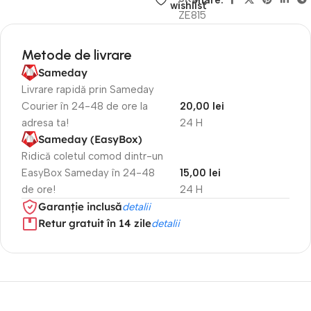
Share:
wishlist
ZE815
Metode de livrare
Sameday
Livrare rapidă prin Sameday
Courier în 24-48 de ore la
20,00 lei
adresa ta!
24 H
Sameday (EasyBox)
Ridică coletul comod dintr-un
EasyBox Sameday în 24-48
15,00 lei
de ore!
24 H
Garanție inclusă
detalii
Retur gratuit în 14 zile
detalii