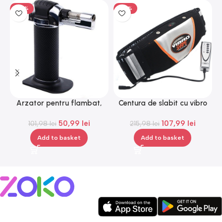
-50%
-50%
Arzator pentru flambat,
Centura de slabit cu vibro
H
reincarcabil, ajustabil,
masaj Igia Vibro Shape,
50,99
lei
107,99
lei
101,98
Gonga®
lei
telecomanda, negru
215,98
lei
Add to basket
Add to basket