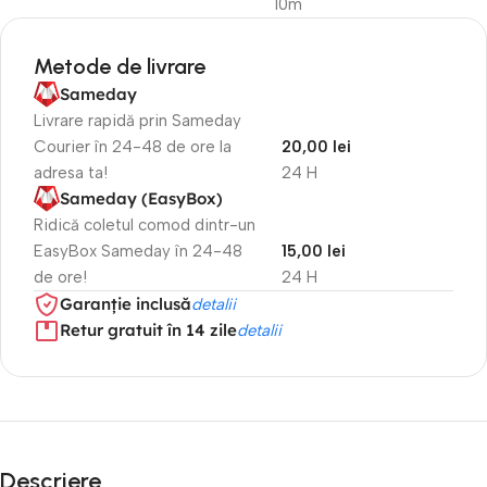
10m
Metode de livrare
Sameday
Livrare rapidă prin Sameday
Courier în 24-48 de ore la
20,00 lei
adresa ta!
24 H
Sameday (EasyBox)
Ridică coletul comod dintr-un
EasyBox Sameday în 24-48
15,00 lei
de ore!
24 H
Garanție inclusă
detalii
Retur gratuit în 14 zile
detalii
Descriere