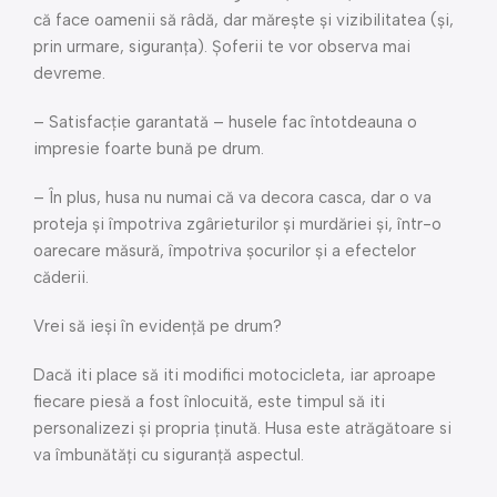
că face oamenii să râdă, dar mărește și vizibilitatea (și,
prin urmare, siguranța). Șoferii te vor observa mai
devreme.
– Satisfacție garantată – husele fac întotdeauna o
impresie foarte bună pe drum.
– În plus, husa nu numai că va decora casca, dar o va
proteja și împotriva zgârieturilor și murdăriei și, într-o
oarecare măsură, împotriva șocurilor și a efectelor
căderii.
Vrei să ieși în evidență pe drum?
Dacă iti place să iti modifici motocicleta, iar aproape
fiecare piesă a fost înlocuită, este timpul să iti
personalizezi și propria ținută. Husa este atrăgătoare si
va îmbunătăți cu siguranță aspectul.