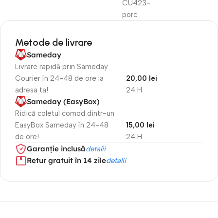
CU423-
porc
Metode de livrare
Sameday
Livrare rapidă prin Sameday
Courier în 24-48 de ore la
20,00 lei
adresa ta!
24 H
Sameday (EasyBox)
Ridică coletul comod dintr-un
EasyBox Sameday în 24-48
15,00 lei
de ore!
24 H
Garanție inclusă
detalii
Retur gratuit în 14 zile
detalii