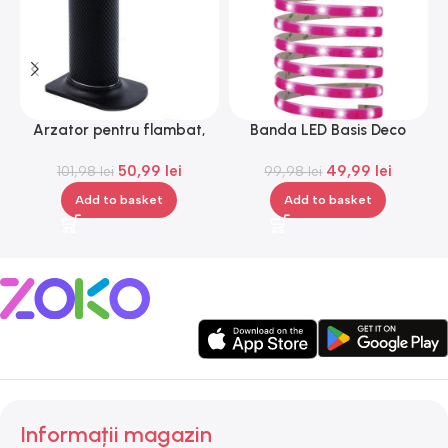
Arzator pentru flambat,
Banda LED Basis Deco
G
reincarcabil, ajustabil,
Paulmann 70507, 12 V, 300
50,99
lei
49,99
lei
101,98
Gonga®
lei
99,98
lei
cm
Add to basket
Add to basket
Informații magazin