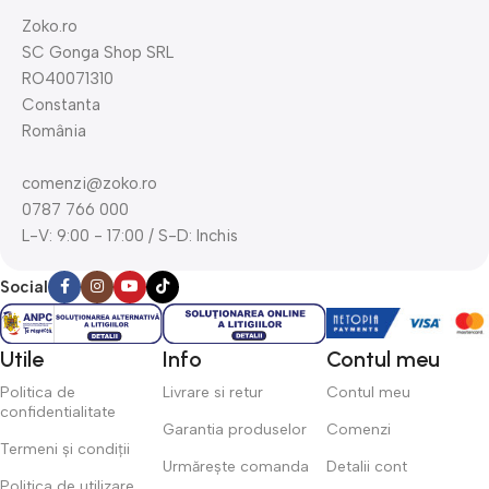
Zoko.ro
SC Gonga Shop SRL
RO40071310
Constanta
România
comenzi@zoko.ro
0787 766 000
L-V: 9:00 - 17:00 / S-D: Inchis
Social
Utile
Info
Contul meu
Politica de
Livrare si retur
Contul meu
confidentialitate
Garantia produselor
Comenzi
Termeni și condiții
Urmărește comanda
Detalii cont
Politica de utilizare