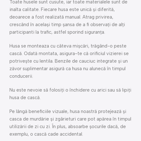
Toate husele sunt cusute, iar toate materialele sunt de
inalta calitate. Fiecare husa este unică și diferită,
deoarece a fost realizată manual. Atrag privirea,
crescând în același timp șansa de a fi observați de alți
participanti la trafic, astfel sporind siguranța.
Husa se monteaza cu câteva mișcări, trăgând-o peste
cască. Odată montata, asigura-te că orificiul vizierei se
potrivește cu lentila. Benzile de cauciuc integrate și un
zăvor suplimentar asigură ca husa nu alunecă în timpul
conducerii.
Nu este nevoie să folosiți o închidere cu arici sau să lipiți
husa de cască.
Pe lângă beneficiile vizuale, husa noastră protejează și
casca de murdărie și zgârieturi care pot apărea în timpul
utilizării de zi cu zi. În plus, absoarbe șocurile dacă, de
exemplu, o cască cade accidental.