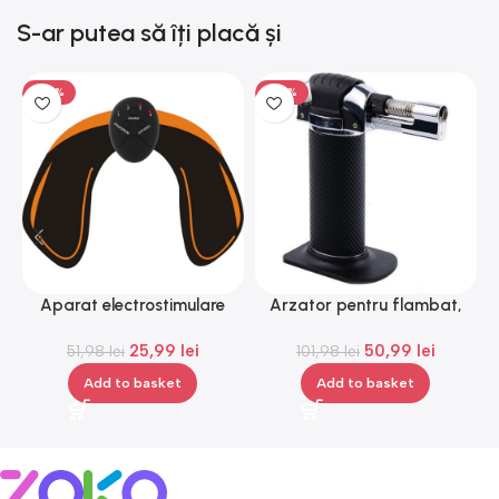
S-ar putea să îți placă și
-50%
-50%
Aparat electrostimulare
Arzator pentru flambat,
pentru fesieri, 1-100hz, 10
reincarcabil, ajustabil,
25,99
lei
50,99
lei
nivele, negru, portocaliu,
51,98
lei
101,98
Gonga®
lei
Gonga®
Add to basket
Add to basket