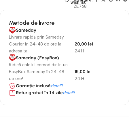
Share:
wishlist
ZE768
Metode de livrare
Sameday
Livrare rapidă prin Sameday
Courier în 24-48 de ore la
20,00 lei
adresa ta!
24 H
Sameday (EasyBox)
Ridică coletul comod dintr-un
EasyBox Sameday în 24-48
15,00 lei
de ore!
24 H
Garanție inclusă
detalii
Retur gratuit în 14 zile
detalii