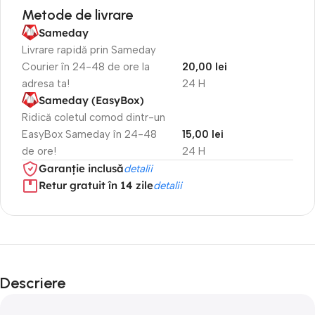
Metode de livrare
Sameday
Livrare rapidă prin Sameday
Courier în 24-48 de ore la
20,00 lei
adresa ta!
24 H
Sameday (EasyBox)
Ridică coletul comod dintr-un
EasyBox Sameday în 24-48
15,00 lei
de ore!
24 H
Garanție inclusă
detalii
Retur gratuit în 14 zile
detalii
Descriere