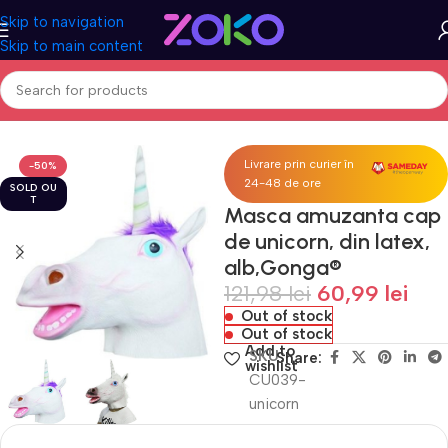
Skip to navigation
Skip to main content
Home
Acasa
Costume & Masti
Livrare prin curier în
-50%
24-48 de ore
SOLD OU
T
Masca amuzanta cap
de unicorn, din latex,
alb,Gonga®
121,98
lei
60,99
lei
Out of stock
Out of stock
Add to
SKU
Share:
wishlist
CU039-
unicorn