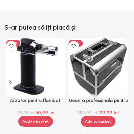
S-ar putea să îți placă și
-50%
-50%
Arzator pentru flambat,
Geanta profesionala pentru
reincarcabil, ajustabil,
cosmetice, medie, Gonga®
50,99
lei
129,99
lei
101,98
Gonga®
lei
259,98
lei
Add to basket
Add to basket