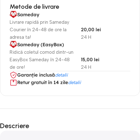
Metode de livrare
Sameday
Livrare rapidă prin Sameday
Courier în 24-48 de ore la
20,00 lei
adresa ta!
24 H
Sameday (EasyBox)
Ridică coletul comod dintr-un
EasyBox Sameday în 24-48
15,00 lei
de ore!
24 H
Garanție inclusă
detalii
Retur gratuit în 14 zile
detalii
Descriere