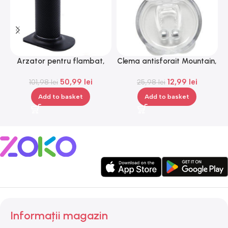
Arzator pentru flambat,
Clema antisforait Mountain,
C
reincarcabil, ajustabil,
Gonga®
50,99
lei
12,99
lei
101,98
Gonga®
lei
25,98
lei
Add to basket
Add to basket
Informații magazin