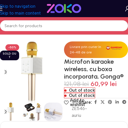
Skip to navigation
Skip to main content
Home
Acasa
Gadgeturi
Alte gadgeturi
Livrare prin curier în
-50%
24-48 de ore
SOLD OU
T
Microfon karaoke
wireless, cu boxa
incorporata, Gonga®
121,98
lei
60,99
lei
Out of stock
Out of stock
Add to
SKU
Share:
wishlist
ZE546-
auriu