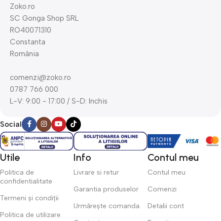
Zoko.ro
SC Gonga Shop SRL
RO40071310
Constanta
România
comenzi@zoko.ro
0787 766 000
L-V: 9:00 - 17:00 / S-D: Inchis
Social
Utile
Info
Contul meu
Politica de
Livrare si retur
Contul meu
confidentialitate
Garantia produselor
Comenzi
Termeni și condiții
Urmărește comanda
Detalii cont
Politica de utilizare