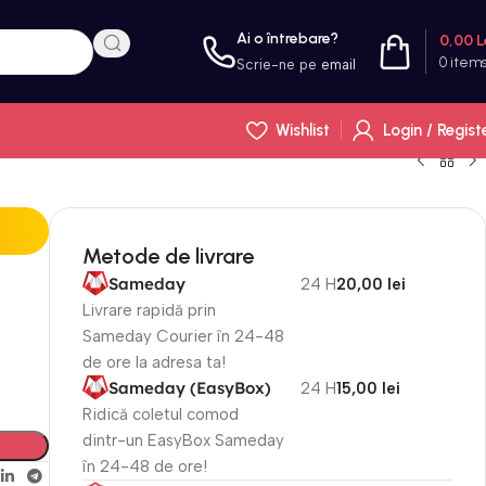
Ai o întrebare?
0,00
L
0
item
Scrie-ne pe
email
Wishlist
Login / Regist
Metode de livrare
Sameday
24 H
20,00 lei
Livrare rapidă prin
Sameday Courier în 24-48
de ore la adresa ta!
Sameday (EasyBox)
24 H
15,00 lei
Ridică coletul comod
dintr-un EasyBox Sameday
în 24-48 de ore!