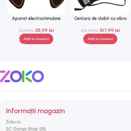
Aparat electrostimulare
Centura de slabit cu vibro
pentru fesieri, 1-100hz, 10
masaj Igia Vibro Shape,
25,99
lei
107,99
lei
nivele, negru, portocaliu,
51,98
lei
telecomanda, negru
215,98
lei
Gonga®
Add to basket
Add to basket
Informații magazin
Zoko.ro
SC Gonga Shop SRL