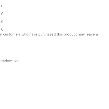
0
0
0
0
in customers who have purchased this product may leave a
 reviews yet.