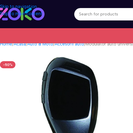
Skip to navigation
Skip to main content
Home
Acasa
Auto & Moto
Accesorii auto
Modulator auto univers
-50%