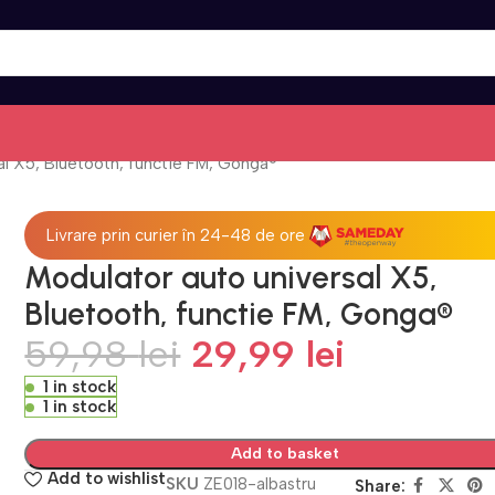
al X5, Bluetooth, functie FM, Gonga®
Livrare prin curier în 24-48 de ore
Modulator auto universal X5,
Bluetooth, functie FM, Gonga®
59,98
lei
29,99
lei
1 in stock
1 in stock
Add to basket
Add to wishlist
SKU
ZE018-albastru
Share: