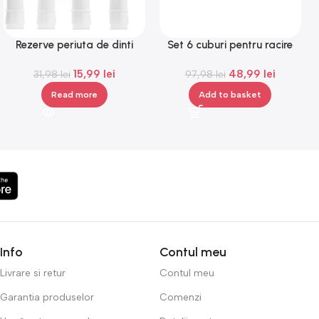
Rezerve periuta de dinti
Set 6 cuburi pentru racire
electrica compatibile Oral B,
bauturi, din otel inoxidabil,
15,99
lei
48,99
lei
capete de periuta, 4 bucati
31,98
lei
97,98
Gonga®
lei
Read more
Add to basket
Info
Contul meu
Livrare si retur
Contul meu
Garantia produselor
Comenzi