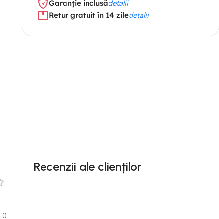
Garanție inclusă
detalii
Retur gratuit în 14 zile
detalii
Recenzii ale clienților
0