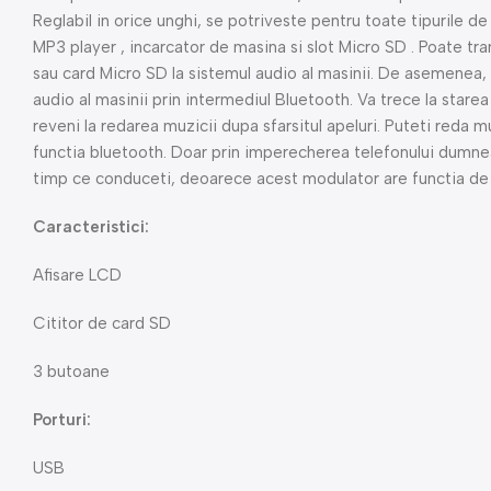
Reglabil in orice unghi, se potriveste pentru toate tipurile d
MP3 player , incarcator de masina si slot Micro SD . Poate tra
sau card Micro SD la sistemul audio al masinii. De asemenea, 
audio al masinii prin intermediul Bluetooth. Va trece la stare
reveni la redarea muzicii dupa sfarsitul apeluri. Puteti reda 
functia bluetooth. Doar prin imperecherea telefonului dumne
timp ce conduceti, deoarece acest modulator are functia d
Caracteristici:
Afisare LCD
Cititor de card SD
3 butoane
Porturi:
USB