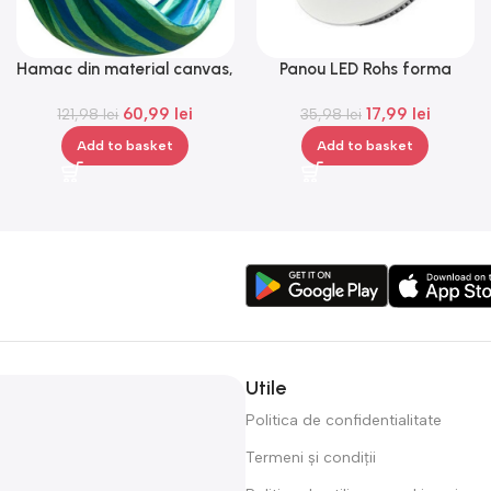
Hamac din material canvas,
Panou LED Rohs forma
Gonga®
rotunda, 6 W, lumina alba,
60,99
lei
17,99
lei
121,98
lei
35,98
3000 K
lei
Add to basket
Add to basket
Utile
Politica de confidentialitate
Termeni și condiții