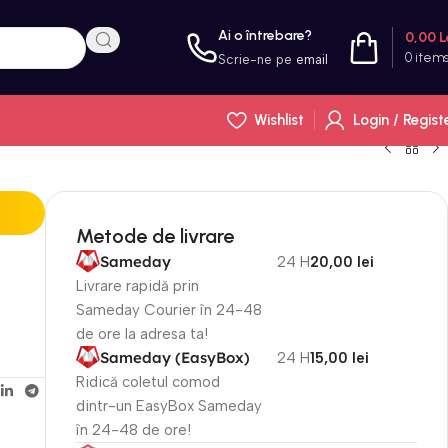
Ai o întrebare?
0,00
L
0
item
Scrie-ne pe
email
Wishlist
Login / Regist
Metode de livrare
Sameday
24 H
20,00 lei
Livrare rapidă prin
Sameday Courier în 24-48
de ore la adresa ta!
Sameday (EasyBox)
24 H
15,00 lei
Ridică coletul comod
dintr-un EasyBox Sameday
în 24-48 de ore!