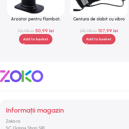
Arzator pentru flambat,
Centura de slabit cu vibro
reincarcabil, ajustabil,
masaj Igia Vibro Shape,
50,99
lei
107,99
lei
101,98
Gonga®
lei
telecomanda, negru
215,98
lei
Add to basket
Add to basket
Informații magazin
Zoko.ro
SC Gonga Shop SRL