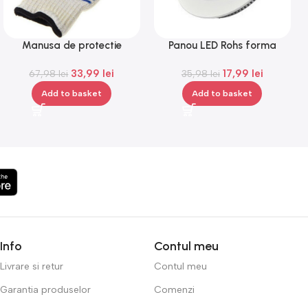
Manusa de protectie
Panou LED Rohs forma
impotriva caldurii, Gonga®
rotunda, 6 W, lumina alba,
33,99
lei
17,99
lei
67,98
lei
35,98
3000 K
lei
Add to basket
Add to basket
Info
Contul meu
Livrare si retur
Contul meu
Garantia produselor
Comenzi