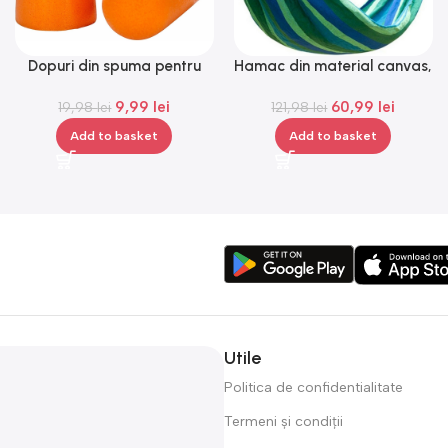
Dopuri din spuma pentru
Hamac din material canvas,
urechi, Gonga®
Gonga®
9,99
lei
60,99
lei
19,98
lei
121,98
lei
Add to basket
Add to basket
Utile
Politica de confidentialitate
Termeni și condiții