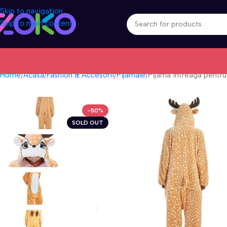
Skip to navigation
Skip to main content
Home
Acasa
Fashion & Accesorii
Pijamale
Pijama intreaga pentru
-50%
SOLD OUT