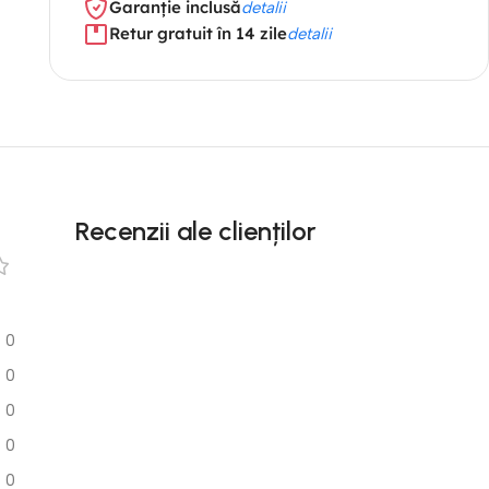
Garanție inclusă
detalii
Retur gratuit în 14 zile
detalii
Recenzii ale clienților
0
0
0
0
0