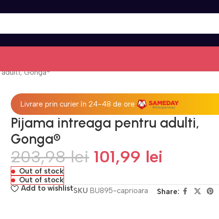
 adulti, Gonga®
Livrare prin curier în 24-48 de ore
Pijama intreaga pentru adulti,
Gonga®
203,98
lei
101,99
lei
Out of stock
Out of stock
Add to wishlist
SKU
BU895-caprioara
Share: