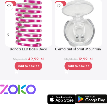
-50%
-50%
Banda LED Basis Deco
Clema antisforait Mountain,
G
Paulmann 70507, 12 V, 300
Gonga®
49,99
lei
12,99
lei
99,98
lei
cm
25,98
lei
Add to basket
Add to basket