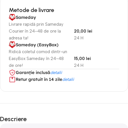
Metode de livrare
Sameday
Livrare rapidă prin Sameday
Courier în 24-48 de ore la
20,00 lei
adresa ta!
24 H
Sameday (EasyBox)
Ridică coletul comod dintr-un
EasyBox Sameday în 24-48
15,00 lei
de ore!
24 H
Garanție inclusă
detalii
Retur gratuit în 14 zile
detalii
Descriere