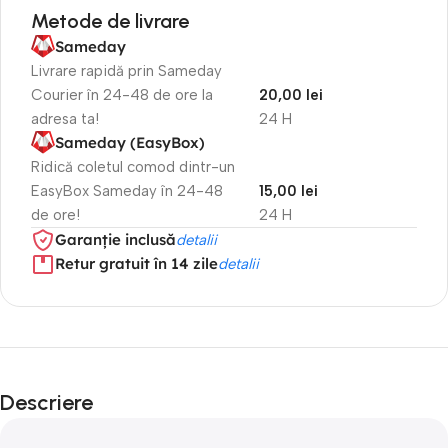
Metode de livrare
Sameday
Livrare rapidă prin Sameday
Courier în 24-48 de ore la
20,00 lei
adresa ta!
24 H
Sameday (EasyBox)
Ridică coletul comod dintr-un
EasyBox Sameday în 24-48
15,00 lei
de ore!
24 H
Garanție inclusă
detalii
Retur gratuit în 14 zile
detalii
Descriere