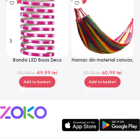
-50%
-50%
Banda LED Basis Deco
Hamac din material canvas,
L
Paulmann 70507, 12 V, 300
Gonga®
49,99
lei
60,99
lei
99,98
lei
cm
121,98
lei
Add to basket
Add to basket