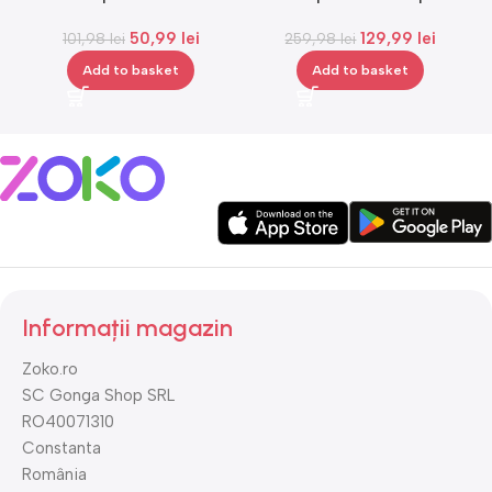
reincarcabil, ajustabil,
cosmetice, medie, Gonga®
50,99
lei
129,99
lei
101,98
Gonga®
lei
259,98
lei
Add to basket
Add to basket
Informații magazin
Zoko.ro
SC Gonga Shop SRL
RO40071310
Constanta
România