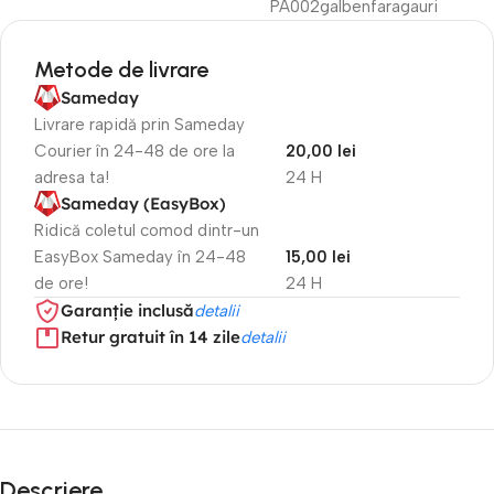
PA002galbenfaragauri
Metode de livrare
Sameday
Livrare rapidă prin Sameday
Courier în 24-48 de ore la
20,00 lei
adresa ta!
24 H
Sameday (EasyBox)
Ridică coletul comod dintr-un
EasyBox Sameday în 24-48
15,00 lei
de ore!
24 H
Garanție inclusă
detalii
Retur gratuit în 14 zile
detalii
Descriere