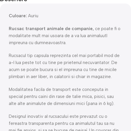
Culoare:
Auriu
Rucsac transport animale de companie,
ce poate fi o
modalitate mult mai usoara de a va lua animaluutl
impreuna cu dumneavoastra.
Rucsacul tip capsula reprezinta cel mai portabil mod de
a-l lua peste tot cu tine pe prietenul necuvantator. De
acum se poate bucura si el impreuna cu tine de micile
plimbari in aer liber, in calatorii si chiar in magazine.
Modalitatea facila de transport este conceputa in
special pentru caini din rase de talie mica, pisici, sau
alte alte animalute de dimensiuni mici (pana in 6 kg).
Designul inovativ al rucsacului este prevazut cu o
fereastra transparenta pentru ca animalutul tau sa nu
mai fie anxios, si sa se bucure de peisaj. Un covoras din