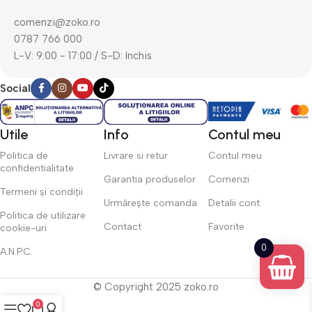
comenzi@zoko.ro
0787 766 000
L-V: 9:00 - 17:00 / S-D: Inchis
Social
Utile
Info
Contul meu
Politica de
Livrare si retur
Contul meu
confidentialitate
Garantia produselor
Comenzi
Termeni și condiții
Urmărește comanda
Detalii cont
Politica de utilizare
Contact
Favorite
cookie-uri
0
A.N.P.C.
© Copyright 2025 zoko.ro
0