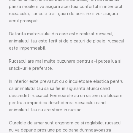
panza moale ii va asigura acestuia confortul in interiorul
rucsacului, iar cele trei gauri de aerisire ii vor asigura
aerul proaspat.
Datorita materialului din care este realizat rucsacul,
animalutul tau este ferit si de picaturi de ploaie, rucsacul
este impermeabil.
Rucsacul are mai multe buzunare pentru a-i putea lua si
snack-urile preferate.
In interior este prevazut cu o incuietoare elastica pentru
ca animalutul tau sa sa fie in siguranta atunci cand
deschideti rucsacul. Fermoarele au un sistem de blocare
pentru a impiedica deschiderea rucsacului cand
animalutul tau nu are stare in rucsac.
Curelele de umar sunt ergonomice si reglabile, rucsacul
nu va depune presiune pe coloana dumneavoastra