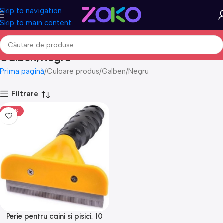
Skip to navigation
Skip to main content
Galben/Negru
Prima pagină
Culoare produs
Galben/Negru
Filtrare
-50%
Perie pentru caini si pisici, 10