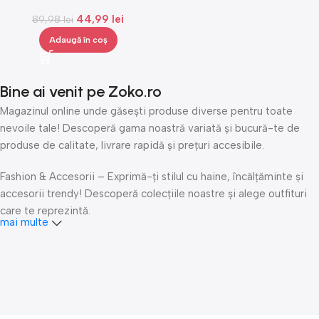
cm, Gonga®
44,99
lei
89,98
lei
Adaugă în coș
Bine ai venit pe Zoko.ro
Magazinul online unde găsești produse diverse pentru toate
nevoile tale! Descoperă gama noastră variată și bucură-te de
produse de calitate, livrare rapidă și prețuri accesibile.
Fashion & Accesorii – Exprimă-ți stilul cu haine, încălțăminte și
accesorii trendy! Descoperă colecțiile noastre și alege outfituri
care te reprezintă.
mai multe
Îngrijire personală & Cosmetice – Răsfață-te cu produse
premium de îngrijire personală, cosmetice și accesorii de beauty.
Fii mereu fresh și îngrijește-ți pielea și părul cu cele mai bune
produse!