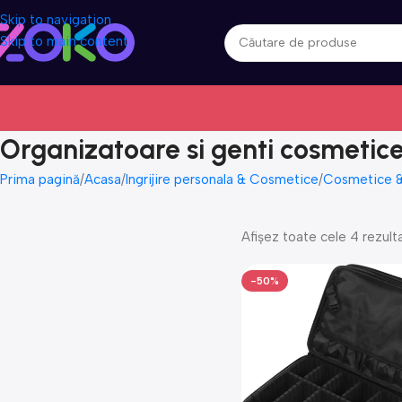
Skip to navigation
Skip to main content
Organizatoare si genti cosmetic
Prima pagină
Acasa
Ingrijire personala & Cosmetice
Cosmetice & 
Afișez toate cele 4 rezult
-50%