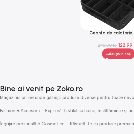
Geanta de calatorie 
cosmetice, 12 compart
122,99
245,98
Gonga®
lei
Adaugă în coș
Bine ai venit pe Zoko.ro
Magazinul online unde găsești produse diverse pentru toate nevoil
Fashion & Accesorii – Exprimă-ți stilul cu haine, încălțăminte și ac
Îngrijire personală & Cosmetice – Răsfață-te cu produse premium de