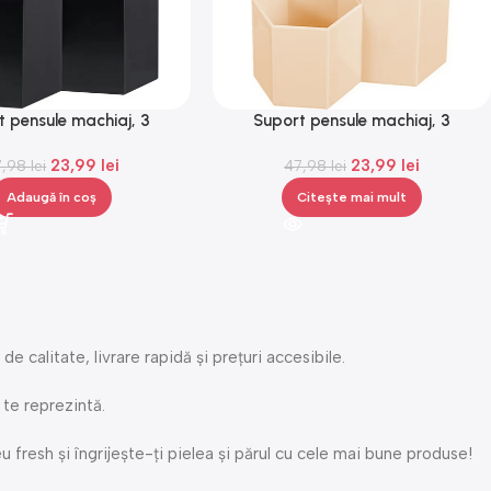
t pensule machiaj, 3
Suport pensule machiaj, 3
nte, din plastic, Gonga®
compartimente, din plastic, Gonga®
23,99
lei
23,99
lei
7,98
lei
47,98
lei
Adaugă în coș
Citește mai mult
calitate, livrare rapidă și prețuri accesibile.
 te reprezintă.
fresh și îngrijește-ți pielea și părul cu cele mai bune produse!