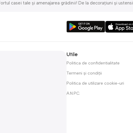
l casei tale și amenajarea grădinii! De la decorațiuni și ustensile
nte pentru sport, camping și aventuri în aer liber! Alege produsele 
ă fiecare comandă ajunge la tine rapid și în siguranță. Echipa noas
Utile
Politica de confidentialitate
Termeni și condiții
Politica de utilizare cookie-uri
A.N.P.C.