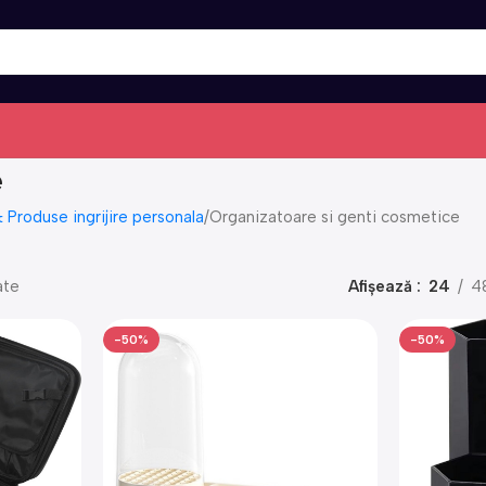
e
Produse ingrijire personala
Organizatoare si genti cosmetice
ate
Afișează
24
4
-50%
-50%