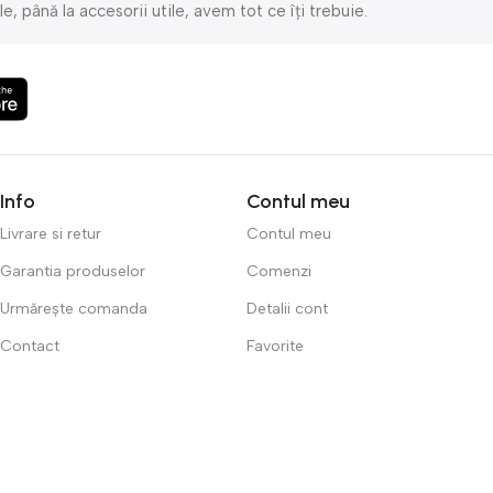
, până la accesorii utile, avem tot ce îți trebuie.
potrivite pentru un stil de viață sănătos și activ.
tră este mereu gata să te ajute cu orice întrebare!
Info
Contul meu
Livrare si retur
Contul meu
Garantia produselor
Comenzi
Urmărește comanda
Detalii cont
Contact
Favorite