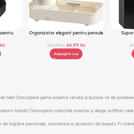
pentru
Organizator elegant pentru pensule
Supor
imente,
și produse cosmetice cu suport
compartime
lei
66,99
lei
rotativ, 33,5 x 28 x 14 cm, Gonga®
133,98
lei
4
Adaugă în coș
e tale! Descoperă gama noastră variată și bucură-te de produse de 
cesorii trendy! Descoperă colecțiile noastre și alege outfituri care
 îngrijire personală, cosmetice și accesorii de beauty. Fii mereu 