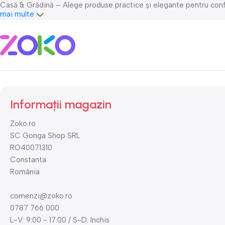
Casă & Grădină – Alege produse practice și elegante pentru confortu
mai multe
Sport & Activități în aer liber – Fii activ și bucură-te de echipame
Livrare rapidă & suport clienți dedicat – La Zoko.ro, ne asigurăm c
Cumpără inteligent pe Zoko.ro și profită de cele mai bune oferte!
Informații magazin
Zoko.ro
SC Gonga Shop SRL
RO40071310
Constanta
România
comenzi@zoko.ro
0787 766 000
L-V: 9:00 - 17:00 / S-D: Inchis