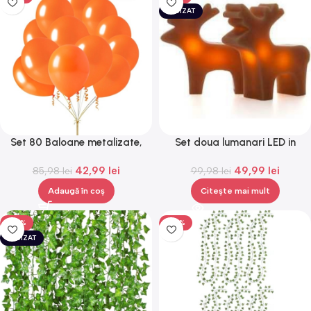
EPUIZAT
Set 80 Baloane metalizate,
Set doua lumanari LED in
30cm, Gonga®
forma de reni,Gonga®
42,99
lei
49,99
lei
85,98
lei
99,98
lei
Adaugă în coș
Citește mai mult
-50%
-50%
EPUIZAT