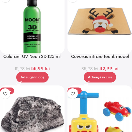
Colorant UV Neon 3D,125 ml,
Covoras intrare textil, model
Gonga®
ren de Craciun, 58 x 38 cm,
55,99
lei
42,99
lei
111,98
lei
85,98
Gonga®
lei
Adaugă în coș
Adaugă în coș
-50%
-50%