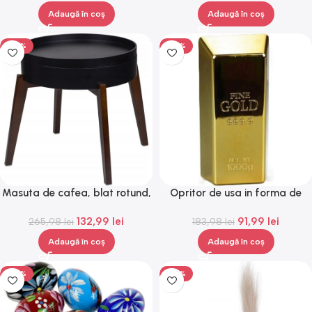
Adaugă în coș
Adaugă în coș
-50%
-50%
Masuta de cafea, blat rotund,
Opritor de usa in forma de
Loft 45 x 45 x 40 cm, negru
lingou de aur, 1000 g, Gonga®
132,99
lei
91,99
lei
265,98
lei
183,98
lei
Adaugă în coș
Adaugă în coș
-50%
-50%