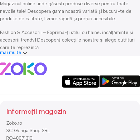
Magazinul online unde găsești produse diverse pentru toate
nevoile tale! Descoperă gama noastră variată și bucură-te de
produse de calitate, livrare rapidă și prețuri accesibile.
Fashion & Accesorii – Exprimă-ți stilul cu haine, încălțăminte și
accesorii trendy! Descoperă colecțiile noastre și alege outfituri
care te reprezintă.
mai multe
Îngrijire personală & Cosmetice – Răsfață-te cu produse
premium de îngrijire personală, cosmetice și accesorii de beauty.
Fii mereu fresh și îngrijește-ți pielea și părul cu cele mai bune
produse!
Casă & Grădină – Alege produse practice și elegante pentru
confortul casei tale și amenajarea grădinii! De la decorațiuni și
Informații magazin
ustensile, până la accesorii utile, avem tot ce îți trebuie.
Zoko.ro
Sport & Activități în aer liber – Fii activ și bucură-te de
SC Gonga Shop SRL
echipamente pentru sport, camping și aventuri în aer liber! Alege
RO40071310