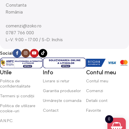
produsele potrivite pentru un stil de viață sănătos și activ.
Constanta
România
Livrare rapidă & suport clienți dedicat – La Zoko.ro, ne asigurăm
că fiecare comandă ajunge la tine rapid și în siguranță. Echipa
comenzi@zoko.ro
noastră este mereu gata să te ajute cu orice întrebare!
0787 766 000
L-V: 9:00 - 17:00 / S-D: Inchis
Cumpără inteligent pe Zoko.ro și profită de cele mai bune oferte!
Social
Utile
Info
Contul meu
Politica de
Livrare si retur
Contul meu
confidentialitate
Garantia produselor
Comenzi
Termeni și condiții
Urmărește comanda
Detalii cont
Politica de utilizare
Contact
Favorite
cookie-uri
0
A.N.P.C.