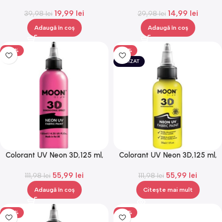
lamanari sau uleiuri esentiale,
Craciun, Rosie, Gonga®
19,99
lei
14,99
lei
39,98
Gonga®
lei
29,98
lei
Adaugă în coș
Adaugă în coș
-50%
-50%
EPUIZAT
Colorant UV Neon 3D,125 ml,
Colorant UV Neon 3D,125 ml,
Gonga®
Gonga®
55,99
lei
55,99
lei
111,98
lei
111,98
lei
Adaugă în coș
Citește mai mult
-50%
-50%