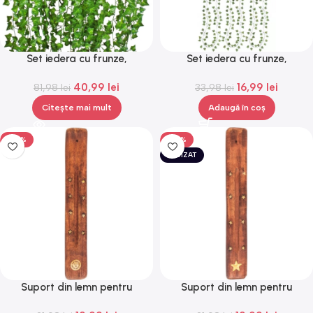
Set iedera cu frunze,
Set iedera cu frunze,
artificiala, lungime 2m,
artificiala, lungime 2m,
40,99
lei
16,99
lei
81,98
Gonga®
lei
33,98
Gonga®
lei
Citește mai mult
Adaugă în coș
-50%
-50%
EPUIZAT
Suport din lemn pentru
Suport din lemn pentru
betisoare parfumate, Gonga®
betisoare parfumate, Gonga®