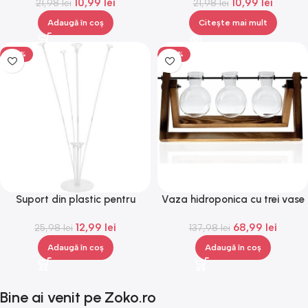
10,99
lei
10,99
lei
21,98
lei
21,98
lei
Adaugă în coș
Citește mai mult
-50%
-50%
Suport din plastic pentru
Vaza hidroponica cu trei vase
baloane, 70 cm, Gonga®
de sticla, Gonga®
12,99
lei
68,99
lei
25,98
lei
137,98
lei
Adaugă în coș
Adaugă în coș
Bine ai venit pe Zoko.ro