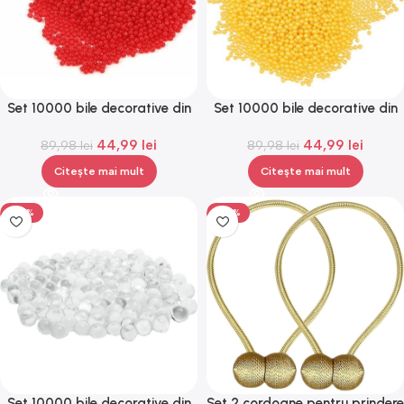
Set 10000 bile decorative din
Set 10000 bile decorative din
hidrogel, biodegradabile,
hidrogel, biodegradabile,
44,99
lei
44,99
lei
89,98
Gonga®
lei
89,98
Gonga®
lei
Citește mai mult
Citește mai mult
-50%
-50%
Set 10000 bile decorative din
Set 2 cordoane pentru prindere