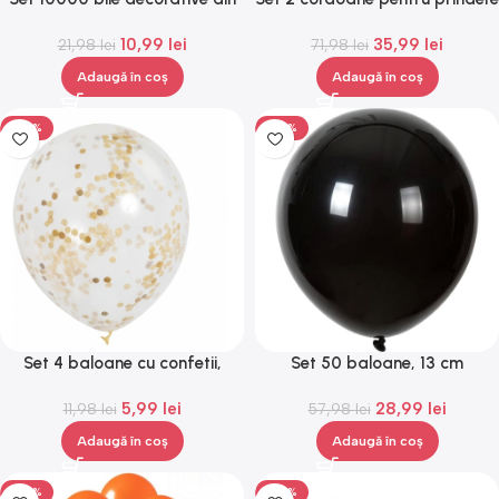
hidrogel, biodegradabile,
perdele si draperii, format din
10,99
lei
35,99
lei
21,98
Gonga®
lei
2 magneti decorativi, tip snur,
71,98
lei
Gonga®
Adaugă în coș
Adaugă în coș
-50%
-50%
Set 4 baloane cu confetii,
Set 50 baloane, 13 cm
Gonga®
diametru, ideale pentru nuntă,
5,99
lei
28,99
lei
11,98
lei
botez, aniversări, Gonga®
57,98
lei
Adaugă în coș
Adaugă în coș
-50%
-50%