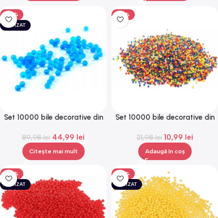
-50%
-50%
EPUIZAT
Set 10000 bile decorative din
Set 10000 bile decorative din
hidrogel, biodegradabile,
hidrogel, biodegradabile,
44,99
lei
10,99
lei
89,98
Gonga®
lei
21,98
Gonga®
lei
Citește mai mult
Adaugă în coș
-50%
-50%
EPUIZAT
EPUIZAT