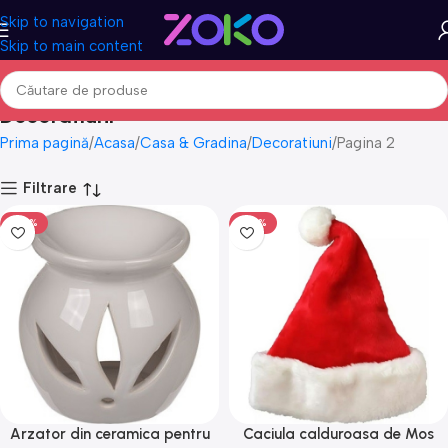
Skip to navigation
Skip to main content
Decoratiuni
Prima pagină
Acasa
Casa & Gradina
Decoratiuni
Pagina 2
Filtrare
-50%
-50%
Arzator din ceramica pentru
Caciula calduroasa de Mos