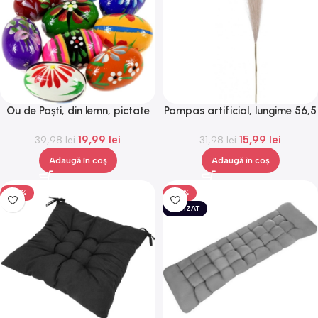
Ou de Paști, din lemn, pictate
Pampas artificial, lungime 56,5
manual, mărimea M, Gonga®
cm, Gonga®
19,99
lei
15,99
lei
39,98
lei
31,98
lei
Adaugă în coș
Adaugă în coș
-50%
-50%
EPUIZAT