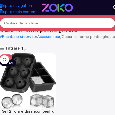
Skip to navigation
Skip to main content
Cuburi si forme pentru gheata
a
Bucatarie si servire
Accesorii bar
Cuburi si forme pentru gheata
Filtrare
-50%
EPUIZAT
Set 2 forme din silicon pentru