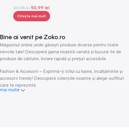
cuburi de gheata XXL – Cub +
50,99
lei
101,98
Bile, Gonga®
lei
Citește mai mult
Bine ai venit pe Zoko.ro
Magazinul online unde găsești produse diverse pentru toate
nevoile tale! Descoperă gama noastră variată și bucură-te de
produse de calitate, livrare rapidă și prețuri accesibile.
Fashion & Accesorii – Exprimă-ți stilul cu haine, încălțăminte și
accesorii trendy! Descoperă colecțiile noastre și alege outfituri
care te reprezintă.
mai multe
Îngrijire personală & Cosmetice – Răsfață-te cu produse
premium de îngrijire personală, cosmetice și accesorii de beauty.
Fii mereu fresh și îngrijește-ți pielea și părul cu cele mai bune
produse!