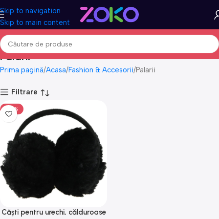
Skip to navigation
Skip to main content
Palarii
Prima pagină
Acasa
Fashion & Accesorii
Palarii
Filtrare
-50%
Căști pentru urechi, călduroase