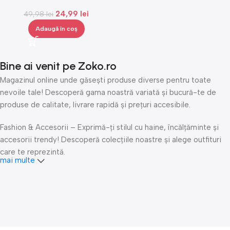
de iarnă, mărime universală,
24,99
lei
49,98
Gonga®
lei
Adaugă în coș
Bine ai venit pe Zoko.ro
Magazinul online unde găsești produse diverse pentru toate
nevoile tale! Descoperă gama noastră variată și bucură-te de
produse de calitate, livrare rapidă și prețuri accesibile.
Fashion & Accesorii – Exprimă-ți stilul cu haine, încălțăminte și
accesorii trendy! Descoperă colecțiile noastre și alege outfituri
care te reprezintă.
mai multe
Îngrijire personală & Cosmetice – Răsfață-te cu produse
premium de îngrijire personală, cosmetice și accesorii de beauty.
Fii mereu fresh și îngrijește-ți pielea și părul cu cele mai bune
produse!