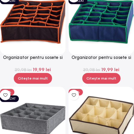
EPUIZAT
EPUIZAT
Organizator pentru sosete si
Organizator pentru sosete si
lenjerie intima cu 24 de
lenjerie intima cu 24 de
19,99
lei
19,99
lei
compartimente, 34x30x10
39,98
lei
compartimente, 34x30x10
39,98
lei
cm,Gonga®
cm,Gonga®
Citește mai mult
Citește mai mult
-50%
-50%
EPUIZAT