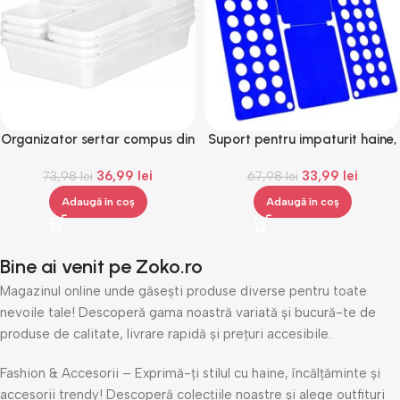
Organizator sertar compus din
Suport pentru impaturit haine,
8 piese diferite marimi pentru
marimea L, Gonga®
36,99
lei
33,99
lei
depozitarea articolelor,
73,98
lei
67,98
lei
Gonga®
Adaugă în coș
Adaugă în coș
Bine ai venit pe Zoko.ro
Magazinul online unde găsești produse diverse pentru toate
nevoile tale! Descoperă gama noastră variată și bucură-te de
produse de calitate, livrare rapidă și prețuri accesibile.
Fashion & Accesorii – Exprimă-ți stilul cu haine, încălțăminte și
accesorii trendy! Descoperă colecțiile noastre și alege outfituri