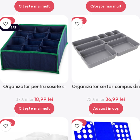
Citește mai mult
Citește mai mult
-50%
-50%
EPUIZAT
Organizator pentru sosete si
Organizator sertar compus din
lenjerie intima, 12
8 piese diferite marimi pentru
18,99
lei
36,99
lei
compartimente,Gonga®
37,98
lei
depozitarea articolelor,
73,98
lei
Gonga®
Citește mai mult
Adaugă în coș
-50%
-50%