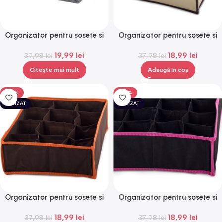
Organizator pentru sosete si
Organizator pentru sosete si
lenjerie intima cu 24 de
lenjerie intima, 12
19,99
lei
18,99
lei
compartimente, 34x30x10
39,98
lei
compartimente,Gonga®
37,98
lei
cm,Gonga®
Citește mai mult
Adaugă în coș
-50%
-50%
EPUIZAT
EPUIZAT
Organizator pentru sosete si
Organizator pentru sosete si
lenjerie intima, 12
lenjerie intima, 12
18,99
lei
18,99
lei
compartimente,Gonga®
37,98
lei
compartimente,Gonga®
37,98
lei