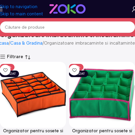
Skip to navigation
Skip to main content
Organizatoare imbracaminte si incaltaminte
casa
Casa & Gradina
Organizatoare imbracaminte si incaltaminte
Filtrare
-50%
-50%
EPUIZAT
EPUIZAT
Organizator pentru sosete si
Organizator pentru sosete si