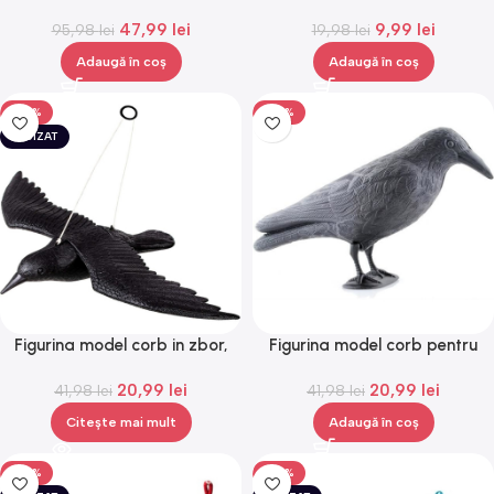
flori, otel cromat, 23x13x8cm,
protectie pentru degete,
47,99
lei
9,99
lei
95,98
Gonga®
lei
multifunctional, Gonga®
19,98
lei
Adaugă în coș
Adaugă în coș
-50%
-50%
EPUIZAT
Figurina model corb in zbor,
Figurina model corb pentru
pentru alungarea pasarilor,
alungarea pasarilor, Gonga®
20,99
lei
20,99
lei
41,98
Gonga®
lei
41,98
lei
Citește mai mult
Adaugă în coș
-50%
-50%