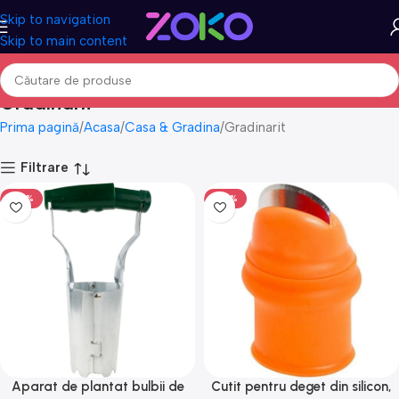
Skip to navigation
Skip to main content
Gradinarit
Prima pagină
Acasa
Casa & Gradina
Gradinarit
Filtrare
-50%
-50%
Aparat de plantat bulbii de
Cutit pentru deget din silicon,