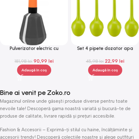
Pulverizator electric cu
Set 4 pipete dozator apa
acumulator, 1L, 4V, Gonga®
pentru plante timp de câteva
90,99
lei
22,99
lei
181,98
lei
zile, sistem de irigat plante,
45,98
lei
Gonga®
Adaugă în coș
Adaugă în coș
Bine ai venit pe Zoko.ro
Magazinul online unde găsești produse diverse pentru toate
nevoile tale! Descoperă gama noastră variată și bucură-te de
produse de calitate, livrare rapidă și prețuri accesibile.
Fashion & Accesorii – Exprimă-ți stilul cu haine, încălțăminte și
accesorii trendy! Descoperă colecțiile noastre și alege outfituri