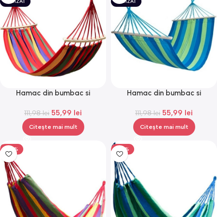
EPUIZAT
EPUIZAT
Hamac din bumbac si
Hamac din bumbac si
poliester, Gonga®
poliester, Gonga®
55,99
lei
55,99
lei
111,98
lei
111,98
lei
Citește mai mult
Citește mai mult
-50%
-50%