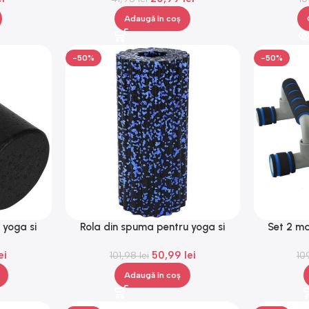
Adaugă în coș
-50%
-50%
 yoga si
Rola din spuma pentru yoga si
Set 2 ma
onga®
exercitii fizice, Gonga®
prote
ei
50,99
lei
101,98
lei
10
Adaugă în coș