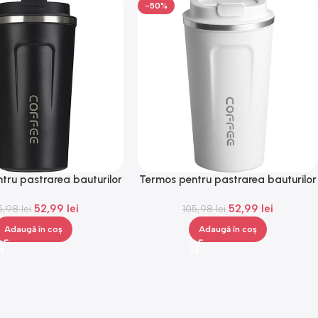
-50%
tru pastrarea bauturilor
Termos pentru pastrarea bauturilor
calde, Gonga®
calde, Gonga®
52,99
lei
52,99
lei
5,98
lei
105,98
lei
Adaugă în coș
Adaugă în coș