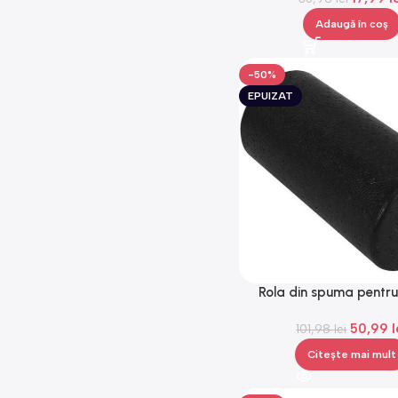
Adaugă în coș
-50%
EPUIZAT
Rola din spuma pentru
exercitii fizice, G
50,99
l
101,98
lei
Citește mai mult