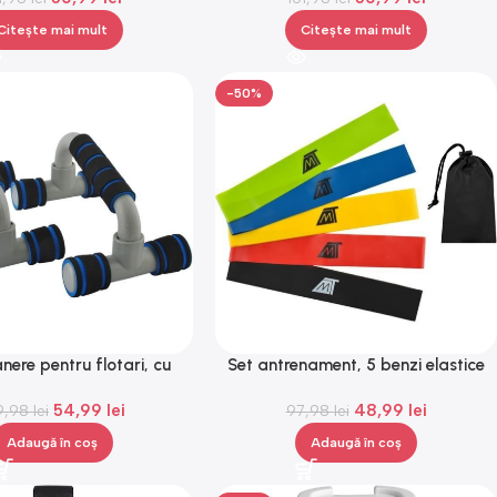
Citește mai mult
Citește mai mult
-50%
nere pentru flotari, cu
Set antrenament, 5 benzi elastice
ctie spuma, Gonga®
fitness, yoga, pilates, aerobic,
54,99
lei
48,99
lei
9,98
lei
exercitii fizice, Gonga®
97,98
lei
Adaugă în coș
Adaugă în coș