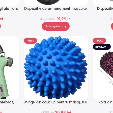
gitala fara
Dispozitiv de antrenament muscular
Dispozit
Baterie 800
cu gantere din cauciuc, Gonga®
lei
91,99
lei
, Gonga®
183,98
lei
2
Adaugă în coș
-50%
-50%
EPUIZAT
antebrat,
Minge din cauciuc pentru masaj, 8.5
Rola di
0-100kg,
cm, Gonga®
exer
ei
20,99
lei
fre, Gonga®
41,98
lei
10