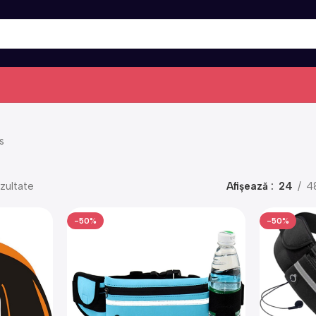
s
zultate
Afișează
24
4
-50%
-50%