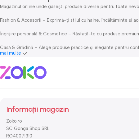
Magazinul online unde găsești produse diverse pentru toate nevoil
Fashion & Accesorii – Exprimă-ți stilul cu haine, încălțăminte și ac
Îngrijire personală & Cosmetice – Răsfață-te cu produse premium de
Casă & Grădină – Alege produse practice și elegante pentru confortu
mai multe
Sport & Activități în aer liber – Fii activ și bucură-te de echipame
Livrare rapidă & suport clienți dedicat – La Zoko.ro, ne asigurăm c
Cumpără inteligent pe Zoko.ro și profită de cele mai bune oferte!
Informații magazin
Zoko.ro
SC Gonga Shop SRL
RO40071310