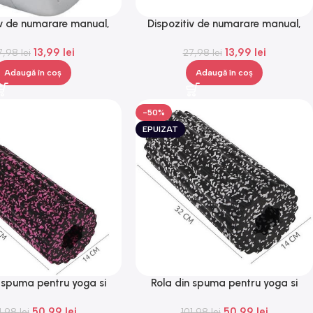
iv de numarare manual,
Dispozitiv de numarare manual,
Gonga®
Gonga®
13,99
lei
13,99
lei
7,98
lei
27,98
lei
Adaugă în coș
Adaugă în coș
-50%
EPUIZAT
n spuma pentru yoga si
Rola din spuma pentru yoga si
citii fizice, Gonga®
exercitii fizice, Gonga®
50,99
lei
50,99
lei
1,98
lei
101,98
lei