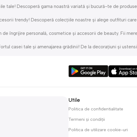
e tale! Descoperă gama noastră variată și bucură-te de produse de 
cesorii trendy! Descoperă colecțiile noastre și alege outfituri care
 îngrijire personală, cosmetice și accesorii de beauty. Fii mereu 
l casei tale și amenajarea grădinii! De la decorațiuni și ustensile
nte pentru sport, camping și aventuri în aer liber! Alege produsele 
ă fiecare comandă ajunge la tine rapid și în siguranță. Echipa noas
Utile
Politica de confidentialitate
Termeni și condiții
Politica de utilizare cookie-uri