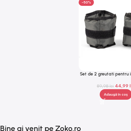
-50%
Set de 2 greutati pentru 
mana/glezna, 2×550 g
44,99
89,98
lei
Adaugă în coș
Bine ai venit pe Zoko.ro