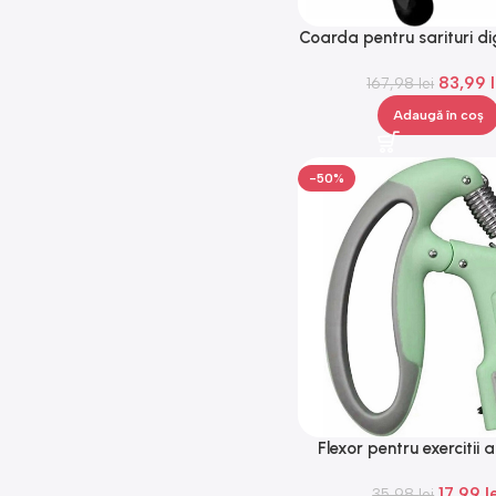
Coarda pentru sarituri di
fir, lungime ajustabila, 
83,99
mAh, reincarcare USB
167,98
lei
Adaugă în coș
-50%
Flexor pentru exercitii 
ajustabil, rezistenta 1
17,99
l
contor electronic cu 4 ci
35,98
lei