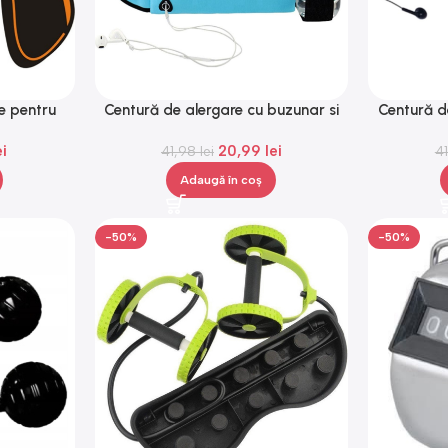
e pentru
Centură de alergare cu buzunar si
Centură d
le, negru,
depozitare, Gonga®
dep
ei
20,99
lei
ga®
41,98
lei
4
Adaugă în coș
-50%
-50%