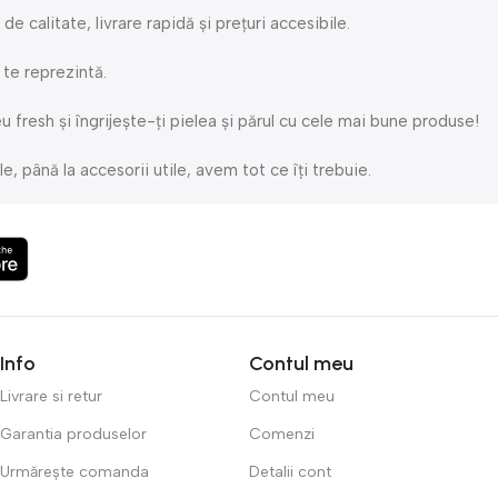
calitate, livrare rapidă și prețuri accesibile.
 te reprezintă.
fresh și îngrijește-ți pielea și părul cu cele mai bune produse!
, până la accesorii utile, avem tot ce îți trebuie.
potrivite pentru un stil de viață sănătos și activ.
tră este mereu gata să te ajute cu orice întrebare!
Info
Contul meu
Livrare si retur
Contul meu
Garantia produselor
Comenzi
Urmărește comanda
Detalii cont