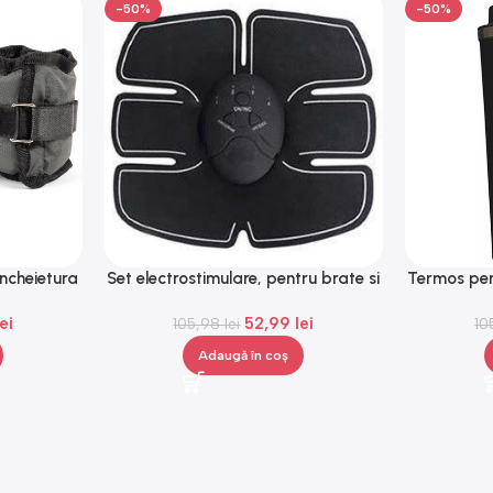
-50%
-50%
incheietura
Set electrostimulare, pentru brate si
Termos pen
, Gonga®
abdomen, portabil, negru, Gonga®
lei
52,99
lei
105,98
lei
10
Adaugă în coș