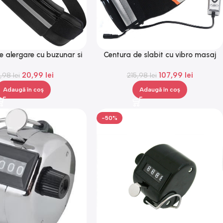
e alergare cu buzunar si
Centura de slabit cu vibro masaj
ozitare, Gonga®
Igia Vibro Shape, telecomanda,
20,99
lei
107,99
lei
1,98
lei
215,98
lei
negru
Adaugă în coș
Adaugă în coș
-50%