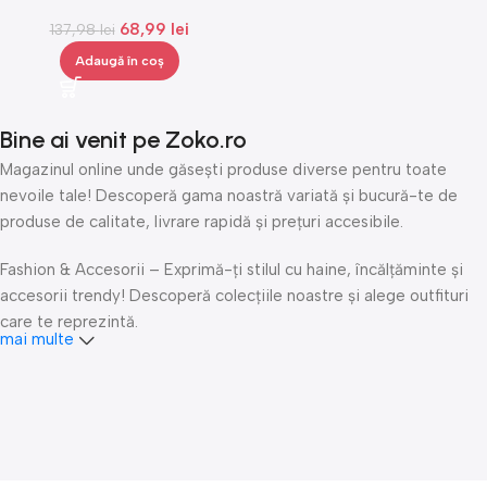
pentru ceasuri, Gonga®
68,99
lei
137,98
lei
Adaugă în coș
Bine ai venit pe Zoko.ro
Magazinul online unde găsești produse diverse pentru toate
nevoile tale! Descoperă gama noastră variată și bucură-te de
produse de calitate, livrare rapidă și prețuri accesibile.
Fashion & Accesorii – Exprimă-ți stilul cu haine, încălțăminte și
accesorii trendy! Descoperă colecțiile noastre și alege outfituri
care te reprezintă.
mai multe
Îngrijire personală & Cosmetice – Răsfață-te cu produse
premium de îngrijire personală, cosmetice și accesorii de beauty.
Fii mereu fresh și îngrijește-ți pielea și părul cu cele mai bune
produse!