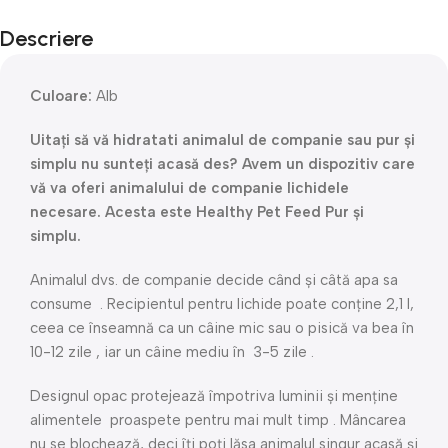
Descriere
Culoare:
Alb
Uitați să vă hidratati animalul de companie sau pur și
simplu nu sunteți acasă des? Avem un dispozitiv care
vă va oferi animalului de companie lichidele
necesare. Acesta este Healthy Pet Feed Pur și
simplu.
Animalul dvs. de companie decide când și câtă apa sa
consume . Recipientul pentru lichide poate conține 2,1 l,
ceea ce înseamnă ca un câine mic sau o pisică va bea în
10-12 zile , iar un câine mediu în 3-5 zile .
Designul opac protejează împotriva luminii și menține
alimentele proaspete pentru mai mult timp . Mâncarea
nu se blochează, deci îți poți lăsa animalul singur acasă și