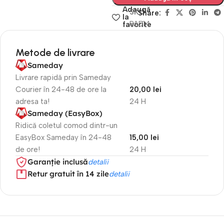
Adaugă
SKU
Share:
la
PA514
favorite
Metode de livrare
Sameday
Livrare rapidă prin Sameday
Courier în 24-48 de ore la
20,00 lei
adresa ta!
24 H
Sameday (EasyBox)
Ridică coletul comod dintr-un
EasyBox Sameday în 24-48
15,00 lei
de ore!
24 H
Garanție inclusă
detalii
Retur gratuit în 14 zile
detalii