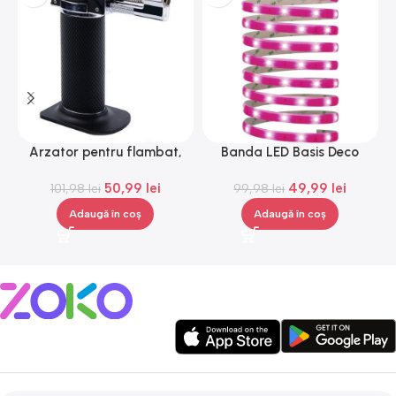
Arzator pentru flambat,
Banda LED Basis Deco
reincarcabil, ajustabil,
Paulmann 70507, 12 V, 300
50,99
lei
49,99
lei
101,98
Gonga®
lei
99,98
lei
cm
Adaugă în coș
Adaugă în coș