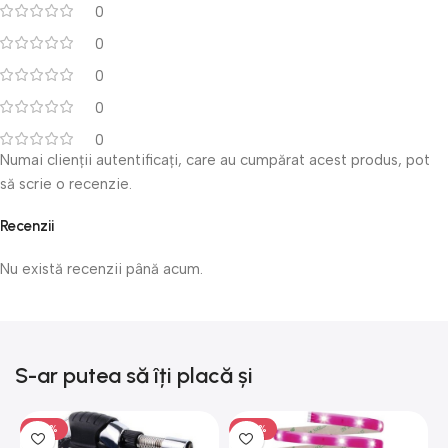
0
0
0
0
0
Numai clienții autentificați, care au cumpărat acest produs, pot
să scrie o recenzie.
Recenzii
Nu există recenzii până acum.
S-ar putea să îți placă și
-50%
-50%