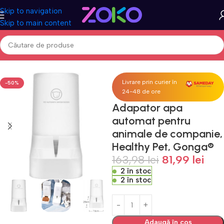
Skip to navigation
Skip to main content
Prima pagină
Acasa
Petshop
Castroane & adapatoare animale
Livrare prin curier în
-50%
24-48 de ore
Adapator apa
automat pentru
animale de companie,
Healthy Pet, Gonga®
163,98
lei
81,99
lei
2 în stoc
2 în stoc
Adaugă în coș