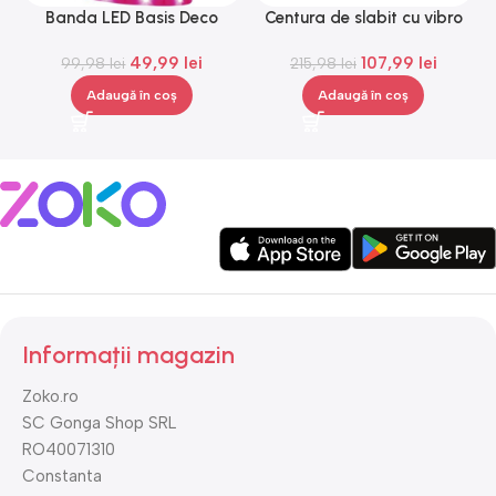
Banda LED Basis Deco
Centura de slabit cu vibro
L
Paulmann 70507, 12 V, 300
masaj Igia Vibro Shape,
49,99
lei
107,99
lei
99,98
lei
cm
telecomanda, negru
215,98
lei
Adaugă în coș
Adaugă în coș
Informații magazin
Zoko.ro
SC Gonga Shop SRL
RO40071310
Constanta