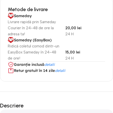
Metode de livrare
Sameday
Livrare rapidă prin Sameday
Courier în 24-48 de ore la
20,00 lei
adresa ta!
24 H
Sameday (EasyBox)
Ridică coletul comod dintr-un
EasyBox Sameday în 24-48
15,00 lei
de ore!
24 H
Garanție inclusă
detalii
Retur gratuit în 14 zile
detalii
Descriere