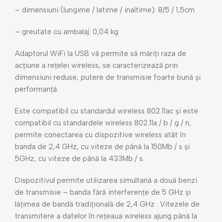
– dimensiuni (lungime / latime / inaltime): 8/5 / 1,5cm
– greutate cu ambalaj: 0,04 kg
Adaptorul WiFi la USB vă permite să măriți raza de
acțiune a rețelei wireless, se caracterizează prin
dimensiuni reduse, putere de transmisie foarte bună și
performanță.
Este compatibil cu standardul wireless 802.11ac și este
compatibil cu standardele wireless 802.11a / b / g / n,
permite conectarea cu dispozitive wireless atât în ​​
banda de 2,4 GHz, cu viteze de până la 150Mb / s și
5GHz, cu viteze de până la 433Mb / s.
Dispozitivul permite utilizarea simultană a două benzi
de transmisie – banda fără interferențe de 5 GHz și
lățimea de bandă tradițională de 2,4 GHz . Vitezele de
transmitere a datelor în rețeaua wireless ajung până la