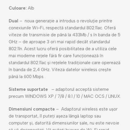
Culoare:
Alb
Dual
– noua generație a introdus o revoluție printre
conexiunile Wi-Fi, respectă standardul 802.11ac. Oferă
viteze de transmisie de până la 433Mb / s în banda de 5
GHz – de aproape 3 ori mai rapid decât standardul
802.11n. Acest lucru oferă posibilitatea de a utiliza cele
mai moderne rețele fără fir care funcționează în
standardul 802.11ac și rețelele tradiționale care operează
în banda de 2,4 GHz. Viteza datelor wireless crește
până la 600 Mbps .
Sisteme suportate
– adaptorul acceptă sisteme
precum WINDOWS XP / 7/8 / 8.1 / 10 / MAC OCS / LINUX.
Dimensiuni compacte
– Adaptorul wireless este ușor
de transportat, îl puteți așeza lângă laptop sau
computer și, datorită dimensiunilor sale, nu este nevoie