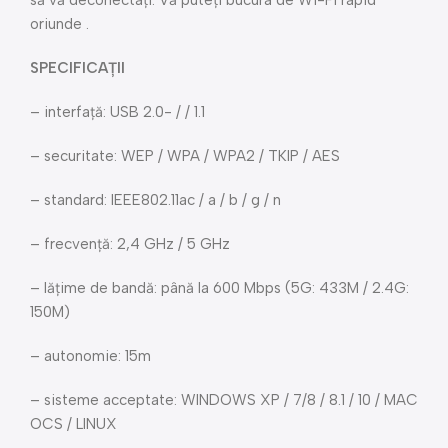
să vă deconectați. Vă puteți bucura de Wi-Fi rapid
oriunde .
SPECIFICAȚII
– interfață: USB 2.0- / / 1.1
– securitate: WEP / WPA / WPA2 / TKIP / AES
– standard: IEEE802.11ac / a / b / g / n
– frecvență: 2,4 GHz / 5 GHz
– lățime de bandă: până la 600 Mbps (5G: 433M / 2.4G:
150M)
– autonomie: 15m
– sisteme acceptate: WINDOWS XP / 7/8 / 8.1 / 10 / MAC
OCS / LINUX