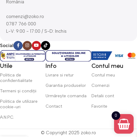
România
comenzi@zoko.ro
0787 766 000
L-V: 9:00 - 17:00 / S-D: Inchis
Social
Utile
Info
Contul meu
Politica de
Livrare si retur
Contul meu
confidentialitate
Garantia produselor
Comenzi
Termeni și condiții
Urmărește comanda
Detalii cont
Politica de utilizare
Contact
Favorite
cookie-uri
0
A.N.P.C.
© Copyright 2025 zoko.ro