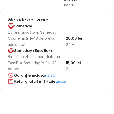
negru
Metode de livrare
Sameday
Livrare rapidă prin Sameday
Courier în 24-48 de ore la
20,00 lei
adresa ta!
24 H
Sameday (EasyBox)
Ridică coletul comod dintr-un
EasyBox Sameday în 24-48
15,00 lei
de ore!
24 H
Garanție inclusă
detalii
Retur gratuit în 14 zile
detalii