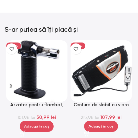
S-ar putea să îți placă și
-50%
-50%
Arzator pentru flambat,
Centura de slabit cu vibro
C
reincarcabil, ajustabil,
masaj Igia Vibro Shape,
50,99
lei
107,99
lei
101,98
Gonga®
lei
telecomanda, negru
215,98
lei
Adaugă în coș
Adaugă în coș