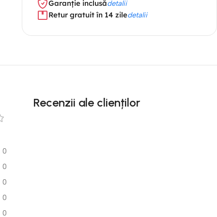
Garanție inclusă
detalii
Retur gratuit în 14 zile
detalii
Recenzii ale clienților
0
0
0
0
0