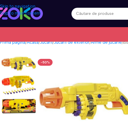
Skip to navigation
Skip to main content
Prima pagină
Acasa
Jucarii
Jucarii de exterior
Arme de jucarie
Bl
-50%