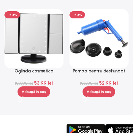
-50%
-50%
Oglinda cosmetica
Pompa pentru desfundat
Superstar, iluminare LED,
Drain Blaster, Gonga®
53,99
lei
52,99
lei
senzor de atingere,Gonga®
107,98
lei
105,98
lei
Adaugă în coș
Adaugă în coș