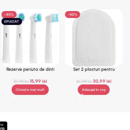
-50%
-50%
EPUIZAT
Rezerve periuta de dinti
Set 2 plasturi pentru
electrica compatibile Oral B,
incalzirea mainilor sau a
15,99
lei
30,99
lei
capete de periuta, 4 bucati
31,98
lei
picioarelor, Gonga®
61,98
lei
Citește mai mult
Adaugă în coș