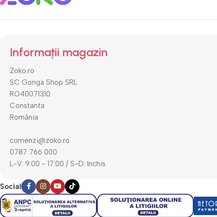
Informații magazin
Zoko.ro
SC Gonga Shop SRL
RO40071310
Constanta
România
comenzi@zoko.ro
0787 766 000
L-V: 9:00 - 17:00 / S-D: Inchis
Social