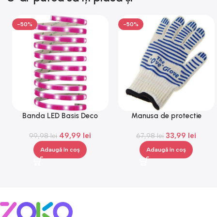
-50%
-50%
Banda LED Basis Deco
Manusa de protectie
Paulmann 70507, 12 V, 300
impotriva caldurii, Gonga®
49,99
lei
33,99
lei
99,98
lei
cm
67,98
lei
Adaugă în coș
Adaugă în coș