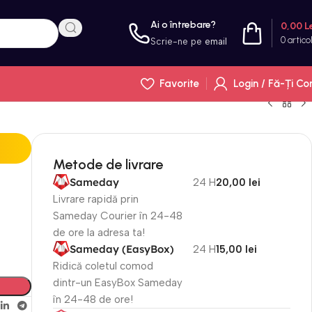
Ai o întrebare?
0,00
L
0
artico
Scrie-ne pe
email
Favorite
Login / Fă-Ți Co
Metode de livrare
Sameday
24 H
20,00 lei
Livrare rapidă prin
Sameday Courier în 24-48
de ore la adresa ta!
Sameday (EasyBox)
24 H
15,00 lei
Ridică coletul comod
dintr-un EasyBox Sameday
în 24-48 de ore!