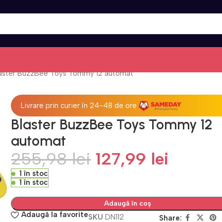
aster BuzzBee Toys Tommy 12 automat
Livrare prin curier în 24-48 de ore
Blaster BuzzBee Toys Tommy 12
automat
255,98
lei
127,99
lei
1 în stoc
1 în stoc
Adaugă în coș
Adaugă la favorite
SKU
DN112
Share: