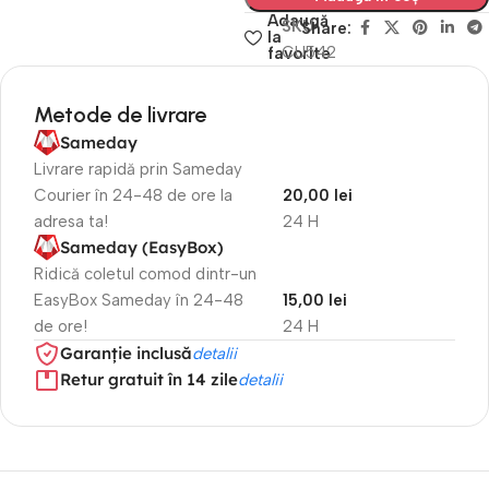
Adaugă
SKU
Share:
la
CU542
favorite
Metode de livrare
Sameday
Livrare rapidă prin Sameday
Courier în 24-48 de ore la
20,00 lei
adresa ta!
24 H
Sameday (EasyBox)
Ridică coletul comod dintr-un
EasyBox Sameday în 24-48
15,00 lei
de ore!
24 H
Garanție inclusă
detalii
Retur gratuit în 14 zile
detalii