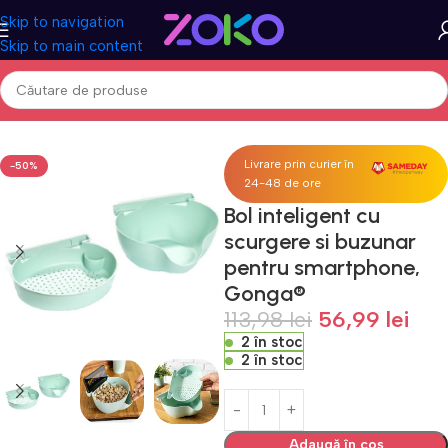
Skip to navigation
Skip to main content
a pagină
Acasa
Casa & Gradina
Bucatarie si servire
Accesorii bar
Livrare prin curier în
-50%
24-48 de ore
Bol inteligent cu
scurgere si buzunar
pentru smartphone,
Gonga®
113,98
lei
56,99
lei
2 în stoc
2 în stoc
Adaugă în coș