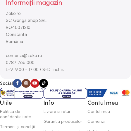
Informații magazin
Zoko.ro
SC Gonga Shop SRL
RO40071310
Constanta
România
comenzi@zoko.ro
0787 766 000
L-V: 9:00 - 17:00 / S-D: Inchis
Social
Utile
Info
Contul meu
Politica de
Livrare si retur
Contul meu
confidentialitate
Garantia produselor
Comenzi
Termeni și condiții