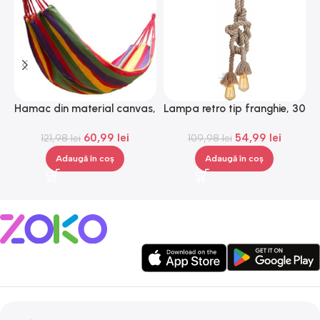
Hamac din material canvas,
Lampa retro tip franghie, 30
Gonga®
W, bej, Gonga®
60,99
lei
54,99
lei
121,98
lei
109,98
lei
Adaugă în coș
Adaugă în coș