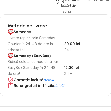
Share:
la
ZE237-
favorite
auriu
Metode de livrare
Sameday
Livrare rapidă prin Sameday
Courier în 24-48 de ore la
20,00 lei
adresa ta!
24 H
Sameday (EasyBox)
Ridică coletul comod dintr-un
EasyBox Sameday în 24-48
15,00 lei
de ore!
24 H
Garanție inclusă
detalii
Retur gratuit în 14 zile
detalii