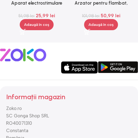
Aparat electrostimulare
Arzator pentru flambat,
L
pentru fesieri, 1-100hz, 10
reincarcabil, ajustabil,
25,99
lei
50,99
lei
nivele, negru, portocaliu,
51,98
lei
101,98
Gonga®
lei
Gonga®
Adaugă în coș
Adaugă în coș
Informații magazin
Zoko.ro
SC Gonga Shop SRL
RO40071310
Constanta
România