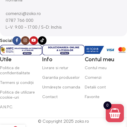
comenzi@zoko.ro
0787 766 000
L-V: 9:00 - 17:00 / S-D: Inchis
Social
Utile
Info
Contul meu
Politica de
Livrare si retur
Contul meu
confidentialitate
Garantia produselor
Comenzi
Termeni și condiții
Urmărește comanda
Detalii cont
Politica de utilizare
Contact
Favorite
cookie-uri
0
A.N.P.C.
© Copyright 2025 zoko.ro