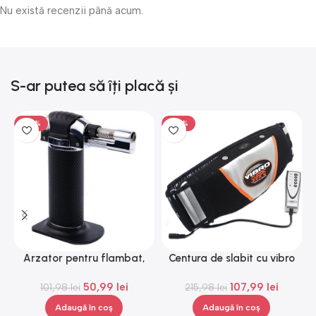
Nu există recenzii până acum.
S-ar putea să îți placă și
-50%
-50%
Arzator pentru flambat,
Centura de slabit cu vibro
reincarcabil, ajustabil,
masaj Igia Vibro Shape,
50,99
lei
107,99
lei
101,98
Gonga®
lei
telecomanda, negru
215,98
lei
Adaugă în coș
Adaugă în coș