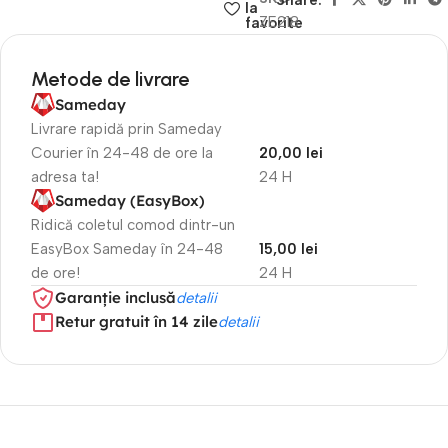
Share:
la
ZE218
favorite
Metode de livrare
Sameday
Livrare rapidă prin Sameday
Courier în 24-48 de ore la
20,00 lei
adresa ta!
24 H
Sameday (EasyBox)
Ridică coletul comod dintr-un
EasyBox Sameday în 24-48
15,00 lei
de ore!
24 H
Garanție inclusă
detalii
Retur gratuit în 14 zile
detalii