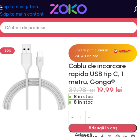
Skip to navigation
Skip to main content
gină
Acasa
Accesorii telefoane & tablete
Incarcatoare & Cabluri
Livrare prin curier în
-50%
24-48 de ore
Cablu de incarcare
rapida USB tip C, 1
metru, Gonga®
39,98
lei
19,99
lei
8 în stoc
8 în stoc
Adaugă în coș
Adaugă
SKU