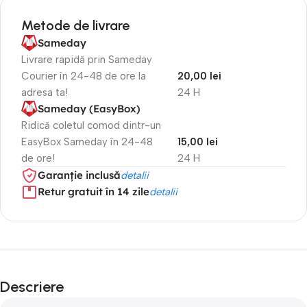
Metode de livrare
Sameday
Livrare rapidă prin Sameday
Courier în 24-48 de ore la
20,00 lei
adresa ta!
24 H
Sameday (EasyBox)
Ridică coletul comod dintr-un
EasyBox Sameday în 24-48
15,00 lei
de ore!
24 H
Garanție inclusă
detalii
Retur gratuit în 14 zile
detalii
Descriere