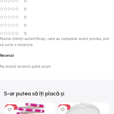
0
0
0
0
0
Numai clienții autentificați, care au cumpărat acest produs, pot
să scrie o recenzie.
Recenzii
Nu există recenzii până acum.
S-ar putea să îți placă și
-50%
-50%