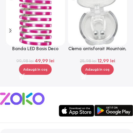
Banda LED Basis Deco
Clema antisforait Mountain,
C
Paulmann 70507, 12 V, 300
Gonga®
49,99
lei
12,99
lei
99,98
lei
cm
25,98
lei
Adaugă în coș
Adaugă în coș