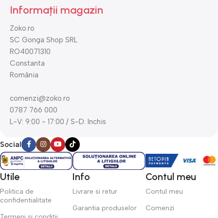
Informații magazin
Zoko.ro
SC Gonga Shop SRL
RO40071310
Constanta
România
comenzi@zoko.ro
0787 766 000
L-V: 9:00 - 17:00 / S-D: Inchis
Social
Utile
Info
Contul meu
Politica de
Livrare si retur
Contul meu
confidentialitate
Garantia produselor
Comenzi
Termeni și condiții