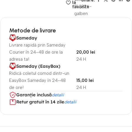
Share:
la
BU1226-
favorite
galben
Metode de livrare
Sameday
Livrare rapidă prin Sameday
Courier în 24-48 de ore la
20,00 lei
adresa ta!
24 H
Sameday (EasyBox)
Ridică coletul comod dintr-un
EasyBox Sameday în 24-48
15,00 lei
de ore!
24 H
Garanție inclusă
detalii
Retur gratuit în 14 zile
detalii