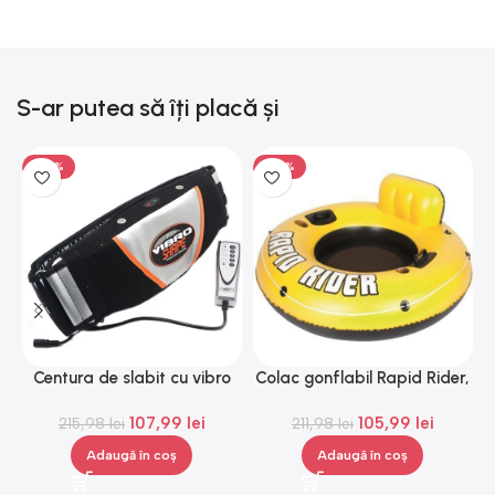
S-ar putea să îți placă și
-50%
-50%
Centura de slabit cu vibro
Colac gonflabil Rapid Rider,
H
masaj Igia Vibro Shape,
Gonga®
107,99
lei
105,99
lei
telecomanda, negru
215,98
lei
211,98
lei
Adaugă în coș
Adaugă în coș