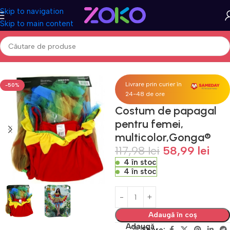
Skip to navigation
Skip to main content
Prima pagină
Acasa
Costume & Masti
Livrare prin curier în
-50%
24-48 de ore
Costum de papagal
pentru femei,
multicolor,Gonga®
117,98
lei
58,99
lei
4 în stoc
4 în stoc
Adaugă în coș
Adaugă
SKU