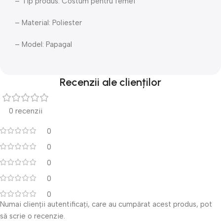
– Tip produs: Costum pentru femei
– Material: Poliester
– Model: Papagal
Recenzii ale clienților
0 recenzii
0
0
0
0
0
Numai clienții autentificați, care au cumpărat acest produs, pot
să scrie o recenzie.