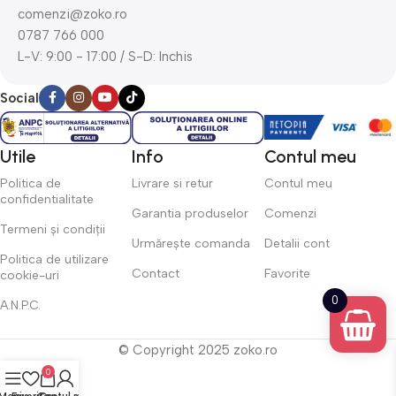
comenzi@zoko.ro
0787 766 000
L-V: 9:00 - 17:00 / S-D: Inchis
Social
Utile
Info
Contul meu
Politica de
Livrare si retur
Contul meu
confidentialitate
Garantia produselor
Comenzi
Termeni și condiții
Urmărește comanda
Detalii cont
Politica de utilizare
Contact
Favorite
cookie-uri
0
A.N.P.C.
© Copyright 2025 zoko.ro
0