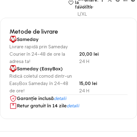
Share:
la
CU124-
favorite
L/XL
Metode de livrare
Sameday
Livrare rapidă prin Sameday
Courier în 24-48 de ore la
20,00 lei
adresa ta!
24 H
Sameday (EasyBox)
Ridică coletul comod dintr-un
EasyBox Sameday în 24-48
15,00 lei
de ore!
24 H
Garanție inclusă
detalii
Retur gratuit în 14 zile
detalii