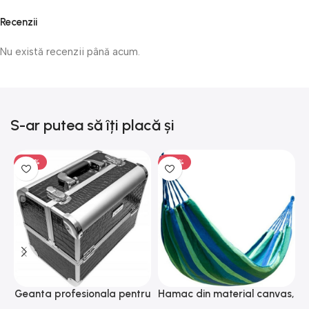
Recenzii
Nu există recenzii până acum.
S-ar putea să îți placă și
-50%
-50%
Geanta profesionala pentru
Hamac din material canvas,
L
cosmetice, medie, Gonga®
Gonga®