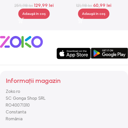
129,99
lei
60,99
lei
259,98
lei
121,98
lei
Adaugă în coș
Adaugă în coș
Informații magazin
Zoko.ro
SC Gonga Shop SRL
RO40071310
Constanta
România