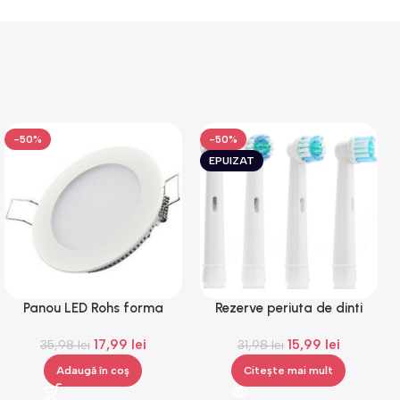
-50%
-50%
EPUIZAT
Panou LED Rohs forma
Rezerve periuta de dinti
rotunda, 6 W, lumina alba,
electrica compatibile Oral B,
17,99
lei
15,99
lei
35,98
3000 K
lei
capete de periuta, 4 bucati
31,98
lei
Adaugă în coș
Citește mai mult