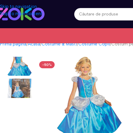
Skip to navigation
Skip to main content
Prima pagină
Acasa
Costume & Masti
Costume Copii
Costum pen
-50%