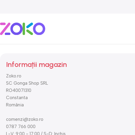
Informații magazin
Zoko.ro
SC Gonga Shop SRL
RO40071310
Constanta
România
comenzi@zoko.ro
0787 766 000
L-V: 9:00 - 17:00 / S-D: Inchis