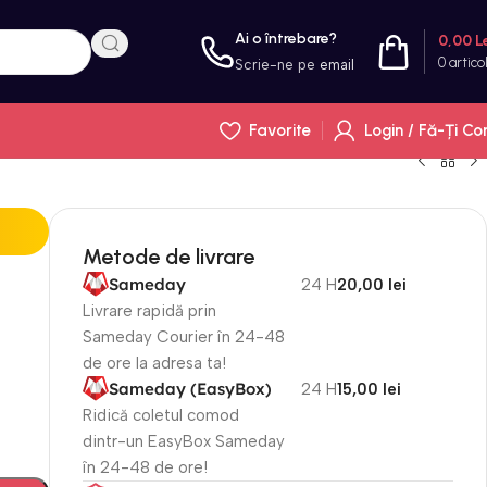
Ai o întrebare?
0,00
L
0
artico
Scrie-ne pe
email
Favorite
Login / Fă-Ți Co
Metode de livrare
Sameday
24 H
20,00 lei
Livrare rapidă prin
Sameday Courier în 24-48
de ore la adresa ta!
Sameday (EasyBox)
24 H
15,00 lei
Ridică coletul comod
dintr-un EasyBox Sameday
în 24-48 de ore!