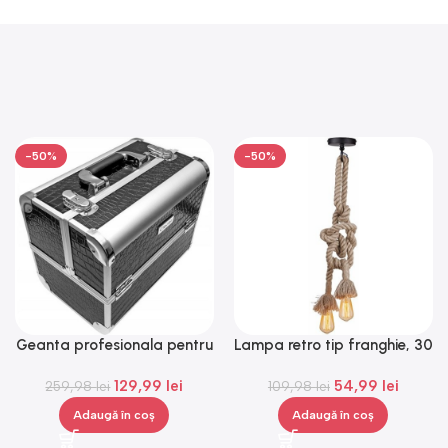
-50%
-50%
Geanta profesionala pentru
Lampa retro tip franghie, 30
cosmetice, medie, Gonga®
W, bej, Gonga®
129,99
lei
54,99
lei
259,98
lei
109,98
lei
Adaugă în coș
Adaugă în coș