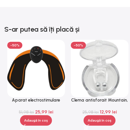
S-ar putea să îți placă și
-50%
-50%
Aparat electrostimulare
Clema antisforait Mountain,
pentru fesieri, 1-100hz, 10
Gonga®
25,99
lei
12,99
lei
nivele, negru, portocaliu,
51,98
lei
25,98
lei
Gonga®
Adaugă în coș
Adaugă în coș