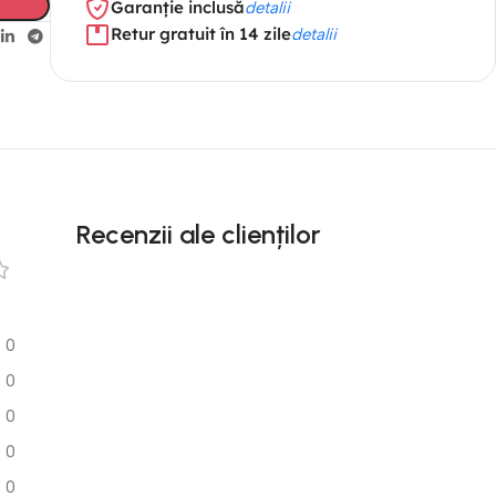
Garanție inclusă
detalii
Retur gratuit în 14 zile
detalii
Recenzii ale clienților
0
0
0
0
0