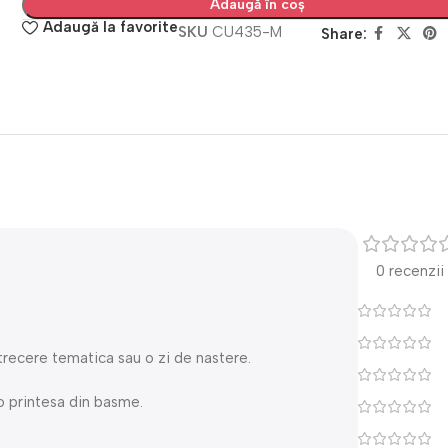
Adaugă în coș
Adaugă la favorite
SKU
CU435-M
Share:
0 recenzii
trecere tematica sau o zi de nastere.
o printesa din basme.