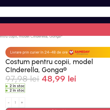
tru copii, model CInderella, Gonga®
Livrare prin curier în 24-48 de ore
Costum pentru copii, model
CInderella, Gonga®
97,98
lei
48,99
lei
2 în stoc
2 în stoc