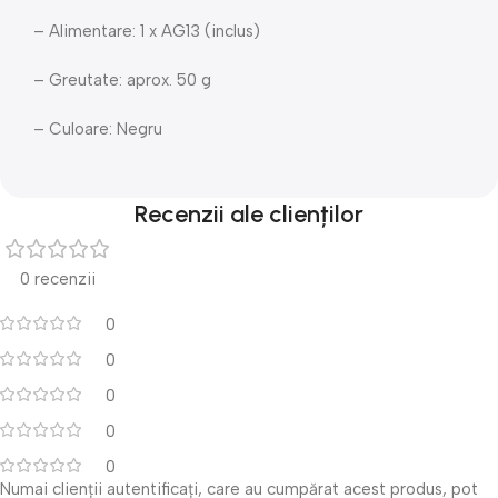
– Alimentare: 1 x AG13 (inclus)
– Greutate: aprox. 50 g
– Culoare: Negru
Recenzii ale clienților
0 recenzii
0
0
0
0
0
Numai clienții autentificați, care au cumpărat acest produs, pot