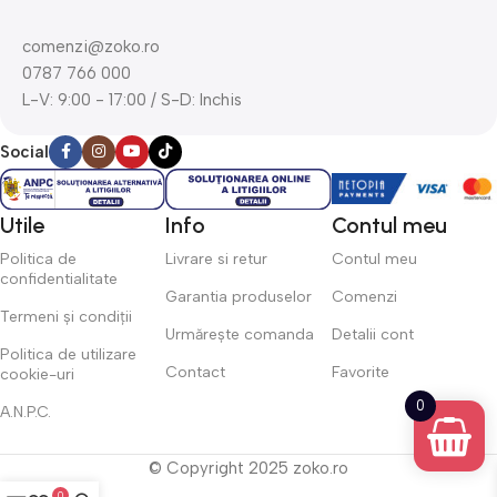
comenzi@zoko.ro
0787 766 000
L-V: 9:00 - 17:00 / S-D: Inchis
Social
Utile
Info
Contul meu
Politica de
Livrare si retur
Contul meu
confidentialitate
Garantia produselor
Comenzi
Termeni și condiții
Urmărește comanda
Detalii cont
Politica de utilizare
Contact
Favorite
cookie-uri
0
A.N.P.C.
© Copyright 2025 zoko.ro
0