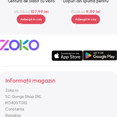
Centura de slabit cu vibro
Dopuri din spuma pentru
G
masaj Igia Vibro Shape,
urechi, Gonga®
107,99
lei
9,99
lei
telecomanda, negru
215,98
lei
19,98
lei
Adaugă în coș
Adaugă în coș
Informații magazin
Zoko.ro
SC Gonga Shop SRL
RO40071310
Constanta
România