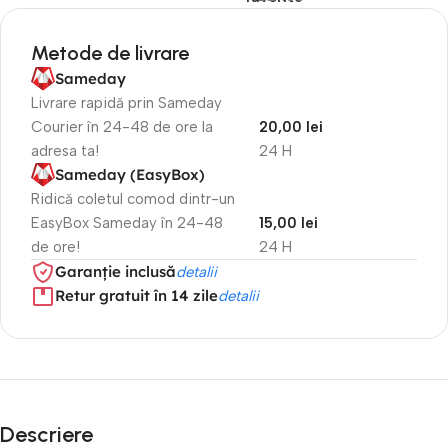
Metode de livrare
Sameday
Livrare rapidă prin Sameday
Courier în 24-48 de ore la
20,00 lei
adresa ta!
24 H
Sameday (EasyBox)
Ridică coletul comod dintr-un
EasyBox Sameday în 24-48
15,00 lei
de ore!
24 H
Garanție inclusă
detalii
Retur gratuit în 14 zile
detalii
Descriere