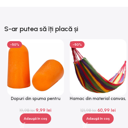
S-ar putea să îți placă și
-50%
-50%
Dopuri din spuma pentru
Hamac din material canvas,
urechi, Gonga®
Gonga®
9,99
lei
60,99
lei
19,98
lei
121,98
lei
Adaugă în coș
Adaugă în coș