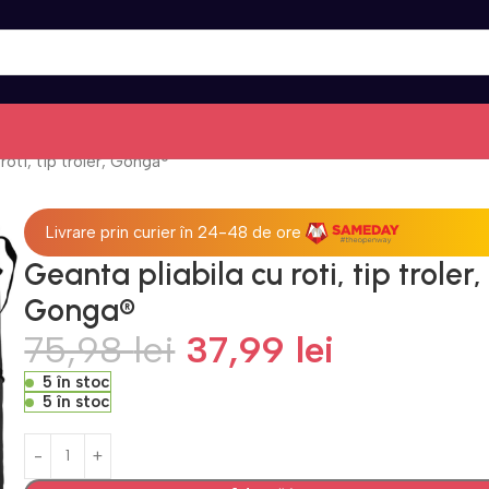
roti, tip troler, Gonga®
Livrare prin curier în 24-48 de ore
Geanta pliabila cu roti, tip troler,
Gonga®
75,98
lei
37,99
lei
5 în stoc
5 în stoc