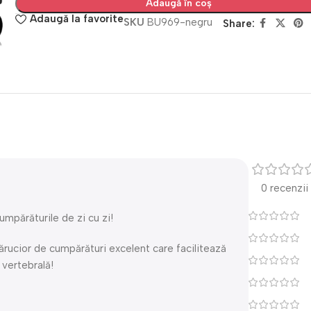
Adaugă în coș
Adaugă la favorite
SKU
BU969-negru
Share:
0 recenzii
umpărăturile de zi cu zi!
cărucior de cumpărături excelent care facilitează
 vertebrală!