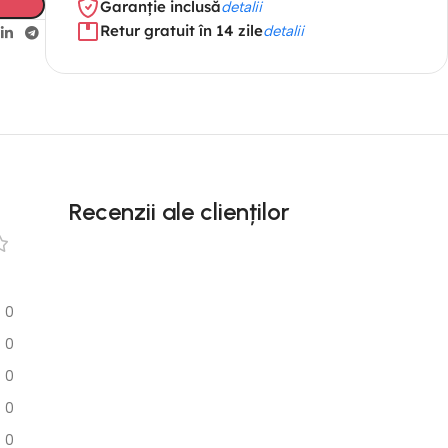
Garanție inclusă
detalii
Retur gratuit în 14 zile
detalii
Recenzii ale clienților
0
0
0
0
0