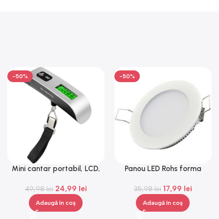
-50%
-50%
Mini cantar portabil, LCD,
Panou LED Rohs forma
metal, Gonga®
rotunda, 6 W, lumina alba,
24,99
lei
17,99
lei
49,98
lei
35,98
3000 K
lei
Adaugă în coș
Adaugă în coș