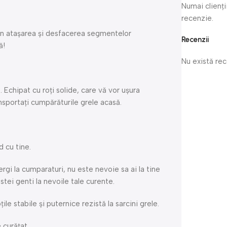
Numai clienți
recenzie.
rin atașarea și desfacerea segmentelor
Recenzii
ă!
Nu există re
chipat cu roți solide, care vă vor ușura
nsportați cumpărăturile grele acasă.
d cu tine.
rgi la cumparaturi, nu este nevoie sa ai la tine
ei genti la nevoile tale curente.
ile stabile și puternice rezistă la sarcini grele.
 curățat.