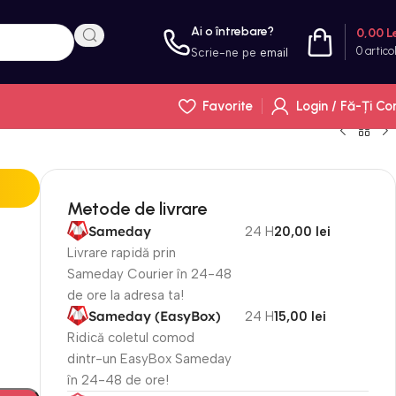
Ai o întrebare?
0,00
L
0
artico
Scrie-ne pe
email
Favorite
Login / Fă-Ți Co
Metode de livrare
Sameday
24 H
20,00 lei
Livrare rapidă prin
Sameday Courier în 24-48
de ore la adresa ta!
Sameday (EasyBox)
24 H
15,00 lei
Ridică coletul comod
dintr-un EasyBox Sameday
în 24-48 de ore!