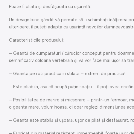
Poate fi pliata și desfășurata cu ușurință.
Un design bine gândit vă permite să-i schimbați înălțimea p
ulterioare, îl puteți adapta cu ușurință nevoilor dumneavoastr
Caracteristicile produsului:
– Geantă de cumpărături / cărucior conceput pentru doamne. E
semnificativ coloana vertebrală și vă vor face mai ușor să tra
– Geanta pe roti practica si stilata – extrem de practica!
– Este pliabila, așa că ocupă puțin spațiu – îl poți avea oricân
– Posibilitatea de marire si micsorare – printr-un fermoar, me
o geanta mare, voluminoasa, ci doar reglezi dimensiunea acest
– Geanta este stabilă și ușoară, ușor de pliat și desfășurat, roț
– Fabricat din material rezistent, impermeabil, foarte ușor de