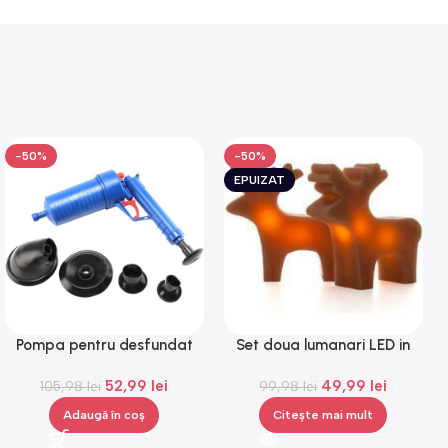
-50%
-50%
EPUIZAT
Pompa pentru desfundat
Set doua lumanari LED in
Drain Blaster, Gonga®
forma de reni,Gonga®
52,99
lei
49,99
lei
105,98
lei
99,98
lei
Adaugă în coș
Citește mai mult