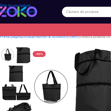
Skip to navigation
Skip to main content
Prima pagină
Acasa
Fashion & Accesorii
Genti
Geanta pliabila cu 
-50%