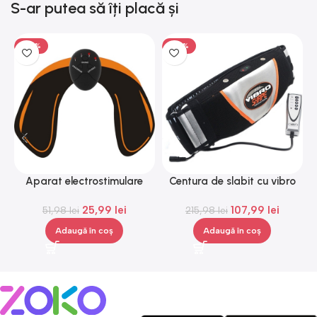
S-ar putea să îți placă și
-50%
-50%
Aparat electrostimulare
Centura de slabit cu vibro
H
pentru fesieri, 1-100hz, 10
masaj Igia Vibro Shape,
25,99
lei
107,99
lei
nivele, negru, portocaliu,
51,98
lei
telecomanda, negru
215,98
lei
Gonga®
Adaugă în coș
Adaugă în coș