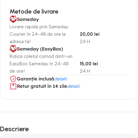
Metode de livrare
Sameday
Livrare rapidă prin Sameday
Courier în 24-48 de ore la
20,00 lei
adresa ta!
24 H
Sameday (EasyBox)
Ridică coletul comod dintr-un
EasyBox Sameday în 24-48
15,00 lei
de ore!
24 H
Garanție inclusă
detalii
Retur gratuit în 14 zile
detalii
Descriere