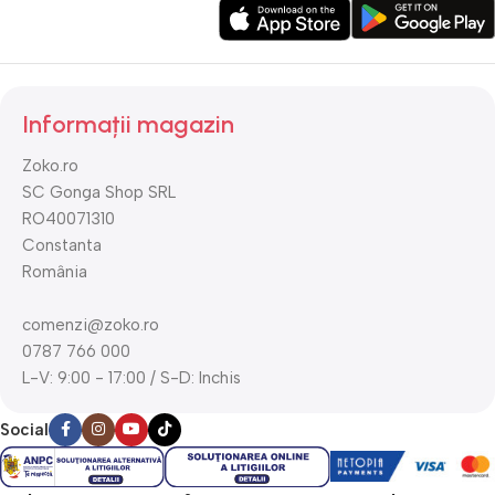
Informații magazin
Zoko.ro
SC Gonga Shop SRL
RO40071310
Constanta
România
comenzi@zoko.ro
0787 766 000
L-V: 9:00 - 17:00 / S-D: Inchis
Social