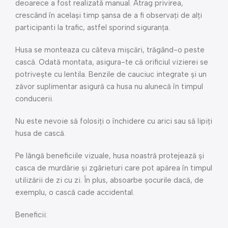
deoarece a fost realizată manual. Atrag privirea,
crescând în același timp șansa de a fi observați de alți
participanti la trafic, astfel sporind siguranța.
Husa se monteaza cu câteva mișcări, trăgând-o peste
cască. Odată montata, asigura-te că orificiul vizierei se
potrivește cu lentila. Benzile de cauciuc integrate și un
zăvor suplimentar asigură ca husa nu alunecă în timpul
conducerii.
Nu este nevoie să folosiți o închidere cu arici sau să lipiți
husa de cască.
Pe lângă beneficiile vizuale, husa noastră protejează și
casca de murdărie și zgârieturi care pot apărea în timpul
utilizării de zi cu zi. În plus, absoarbe șocurile dacă, de
exemplu, o cască cade accidental.
Beneficii: