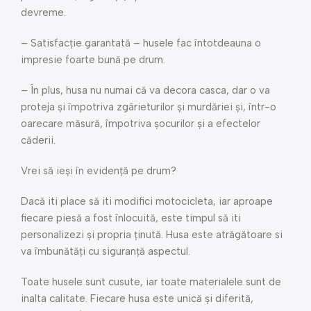
devreme.
– Satisfacție garantată – husele fac întotdeauna o
impresie foarte bună pe drum.
– În plus, husa nu numai că va decora casca, dar o va
proteja și împotriva zgârieturilor și murdăriei și, într-o
oarecare măsură, împotriva șocurilor și a efectelor
căderii.
Vrei să ieși în evidență pe drum?
Dacă iti place să iti modifici motocicleta, iar aproape
fiecare piesă a fost înlocuită, este timpul să iti
personalizezi și propria ținută. Husa este atrăgătoare si
va îmbunătăți cu siguranță aspectul.
Toate husele sunt cusute, iar toate materialele sunt de
inalta calitate. Fiecare husa este unică și diferită,