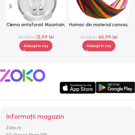
Clema antisforait Mountain,
Hamac din material canvas,
Gonga®
Gonga®
12,99
lei
60,99
lei
25,98
lei
121,98
lei
Adaugă în coș
Adaugă în coș
Informații magazin
Zoko.ro
SC Gonga Shop SRL