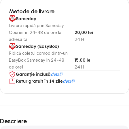
Metode de livrare
Sameday
Livrare rapidă prin Sameday
Courier în 24-48 de ore la
20,00 lei
adresa ta!
24 H
Sameday (EasyBox)
Ridică coletul comod dintr-un
EasyBox Sameday în 24-48
15,00 lei
de ore!
24 H
Garanție inclusă
detalii
Retur gratuit în 14 zile
detalii
Descriere