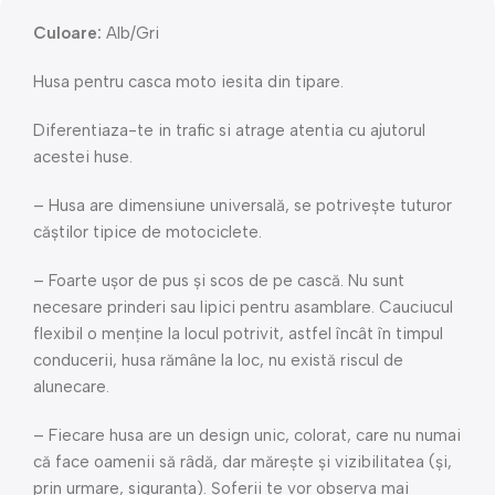
Culoare:
Alb/Gri
Husa pentru casca moto iesita din tipare.
Diferentiaza-te in trafic si atrage atentia cu ajutorul
acestei huse.
– Husa are dimensiune universală, se potrivește tuturor
căștilor tipice de motociclete.
– Foarte ușor de pus și scos de pe cască. Nu sunt
necesare prinderi sau lipici pentru asamblare. Cauciucul
flexibil o menține la locul potrivit, astfel încât în ​​timpul
conducerii, husa rămâne la loc, nu există riscul de
alunecare.
– Fiecare husa are un design unic, colorat, care nu numai
că face oamenii să râdă, dar mărește și vizibilitatea (și,
prin urmare, siguranța). Șoferii te vor observa mai