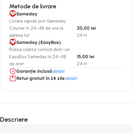
Metode de livrare
Sameday
Livrare rapidă prin Sameday
Courier în 24-48 de ore la
20,00 lei
adresa ta!
24 H
Sameday (EasyBox)
Ridică coletul comod dintr-un
EasyBox Sameday în 24-48
15,00 lei
de ore!
24 H
Garanție inclusă
detalii
Retur gratuit în 14 zile
detalii
Descriere