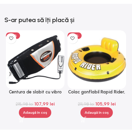
S-ar putea să îți placă și
-50%
-50%
Centura de slabit cu vibro
Colac gonflabil Rapid Rider,
masaj Igia Vibro Shape,
Gonga®
107,99
lei
105,99
lei
telecomanda, negru
215,98
lei
211,98
lei
Adaugă în coș
Adaugă în coș