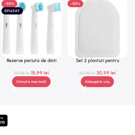
-50%
-50%
EPUIZAT
Rezerve periuta de dinti
Set 2 plasturi pentru
electrica compatibile Oral B,
incalzirea mainilor sau a
15,99
lei
30,99
lei
capete de periuta, 4 bucati
31,98
lei
picioarelor, Gonga®
61,98
lei
Citește mai mult
Adaugă în coș