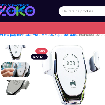
Skip to navigation
Skip to main content
Prima pagină
Acasa
Auto & Moto
Suporturi auto
Incarcator auto u
-50%
EPUIZAT