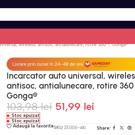
niversal, wireless, antisoc, antialunecare, rotire 360 °, Gonga®
Livrare prin curier în 24-48 de ore
Incarcator auto universal, wireles
antisoc, antialunecare, rotire 360 
Gonga®
103,98
lei
51,99
lei
Stoc epuizat
Stoc epuizat
Adaugă la favorite
SKU
ZE006-alb
Share: