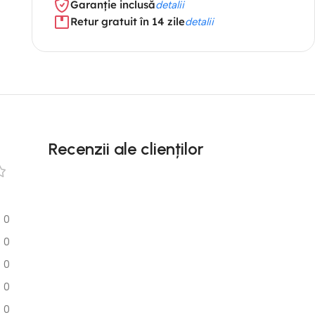
Garanție inclusă
detalii
Retur gratuit în 14 zile
detalii
Recenzii ale clienților
0
0
0
0
0