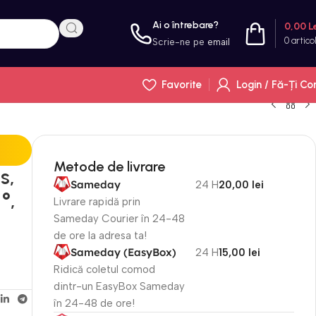
Ai o întrebare?
0,00
L
0
artico
Scrie-ne pe
email
Favorite
Login / Fă-Ți Co
Metode de livrare
s,
Sameday
24 H
20,00 lei
°,
Livrare rapidă prin
Sameday Courier în 24-48
de ore la adresa ta!
Sameday (EasyBox)
24 H
15,00 lei
Ridică coletul comod
dintr-un EasyBox Sameday
în 24-48 de ore!