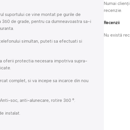
Numai clienți
recenzie.
orul suportului ce vine montat pe gurile de
a la 360 de grade, pentru ca dumneavoastra sa-i
Recenzii
guranta.
Nu există re
telefonului simultan, puteti sa efectuati si
 a oferii protectia necesara impotriva supra-
dicate.
rcat complet, si va incepe sa incarce din nou
 Anti-soc, anti-alunecare, rotire 360 °.
e instalat.