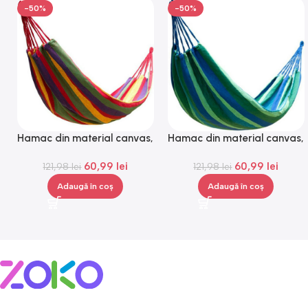
-50%
-50%
Hamac din material canvas,
Hamac din material canvas,
Gonga®
Gonga®
60,99
lei
60,99
lei
121,98
lei
121,98
lei
Adaugă în coș
Adaugă în coș