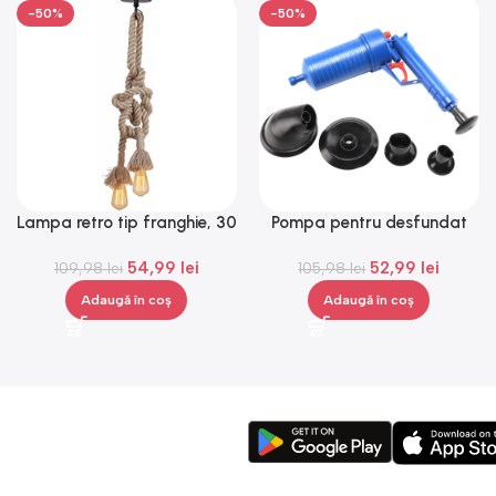
-50%
-50%
Lampa retro tip franghie, 30
Pompa pentru desfundat
W, bej, Gonga®
Drain Blaster, Gonga®
54,99
lei
52,99
lei
109,98
lei
105,98
lei
Adaugă în coș
Adaugă în coș