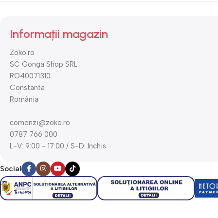
Informații magazin
Zoko.ro
SC Gonga Shop SRL
RO40071310
Constanta
România
comenzi@zoko.ro
0787 766 000
L-V: 9:00 - 17:00 / S-D: Inchis
Social