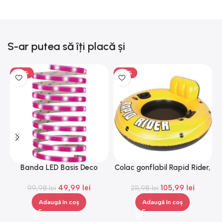
S-ar putea să îți placă și
-50%
-50%
Banda LED Basis Deco
Colac gonflabil Rapid Rider,
Paulmann 70507, 12 V, 300
Gonga®
49,99
lei
105,99
lei
99,98
lei
cm
211,98
lei
Adaugă în coș
Adaugă în coș