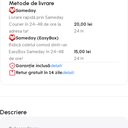
Metode de livrare
Sameday
Livrare rapidă prin Sameday
Courier în 24-48 de ore la
20,00 lei
adresa ta!
24 H
Sameday (EasyBox)
Ridică coletul comod dintr-un
EasyBox Sameday în 24-48
15,00 lei
de ore!
24 H
Garanție inclusă
detalii
Retur gratuit în 14 zile
detalii
Descriere