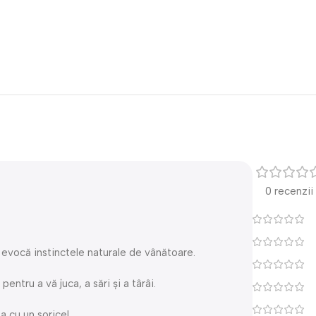
0 recenzii
le evocă instinctele naturale de vânătoare.
entru a vă juca, a sări și a târâi.
a cu un soricel.