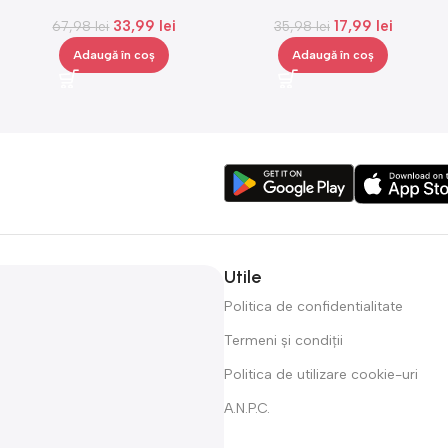
impotriva caldurii, Gonga®
rotunda, 6 W, lumina alba,
33,99
lei
17,99
lei
67,98
lei
35,98
3000 K
lei
Adaugă în coș
Adaugă în coș
Utile
Politica de confidentialitate
Termeni și condiții
Politica de utilizare cookie-uri
A.N.P.C.