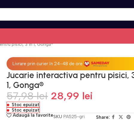
entru pisici, 3 in 1, Gonga®
Livrare prin curier în 24-48 de ore
Jucarie interactiva pentru pisici, 3
1, Gonga®
57,98
lei
28,99
lei
Stoc epuizat
Stoc epuizat
Adaugă la favorite
SKU
PA525-gri
Share: