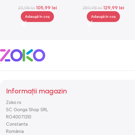
Gonga®
cosmetice, medie, Gonga®
105,99
lei
129,99
lei
211,98
lei
259,98
lei
Adaugă în coș
Adaugă în coș
Informații magazin
Zoko.ro
SC Gonga Shop SRL
RO40071310
Constanta
România