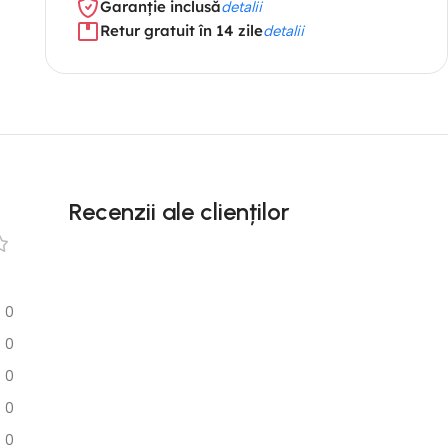
Garanție inclusă
detalii
Retur gratuit în 14 zile
detalii
Recenzii ale clienților
0
0
0
0
0