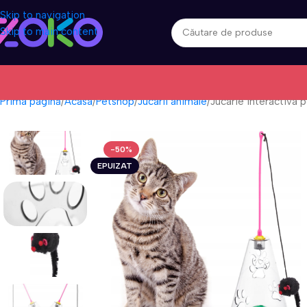
Skip to navigation
Skip to main content
Prima pagină
Acasa
Petshop
Jucarii animale
Jucarie interactiva p
-50%
EPUIZAT