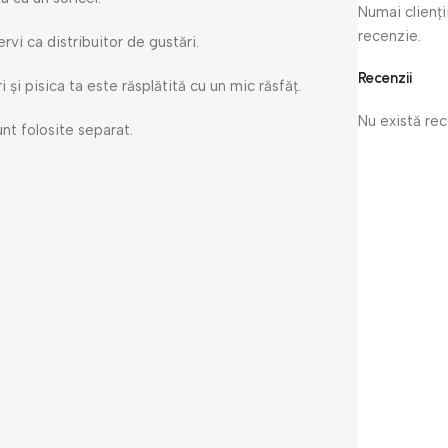
Numai clienți
recenzie.
ervi ca distribuitor de gustări.
Recenzii
și pisica ta este răsplătită cu un mic răsfăț.
Nu există re
nt folosite separat.