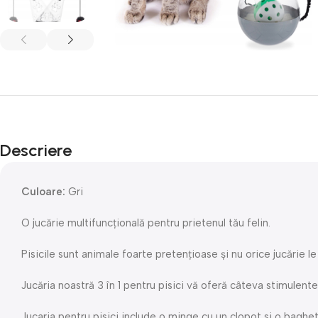
Descriere
Culoare:
Gri
O jucărie multifuncțională pentru prietenul tău felin.
Pisicile sunt animale foarte pretențioase și nu orice jucărie 
Jucăria noastră 3 în 1 pentru pisici vă oferă câteva stimulente p
Jucaria pentru pisici include o minge cu un clopot si o baghet