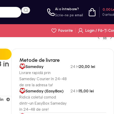
Ai o întrebare?
0,00
L
0
artico
Scrie-ne pe
email
Favorite
Login / Fă-Ți Co
Metode de livrare
 in
Sameday
24 H
20,00 lei
Livrare rapidă prin
Sameday Courier în 24-48
de ore la adresa ta!
Sameday (EasyBox)
24 H
15,00 lei
Ridică coletul comod
dintr-un EasyBox Sameday
în 24-48 de ore!