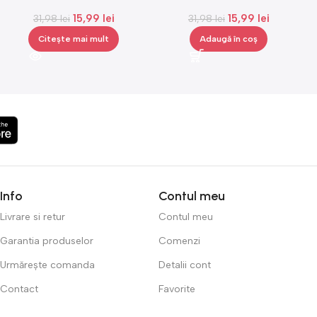
electrica compatibile Oral B,
metal, in forma de pix, ideal
15,99
lei
15,99
lei
capete de periuta, 4 bucati
31,98
lei
pentru spate, Gonga®
31,98
lei
Citește mai mult
Adaugă în coș
Info
Contul meu
Livrare si retur
Contul meu
Garantia produselor
Comenzi
Urmărește comanda
Detalii cont
Contact
Favorite