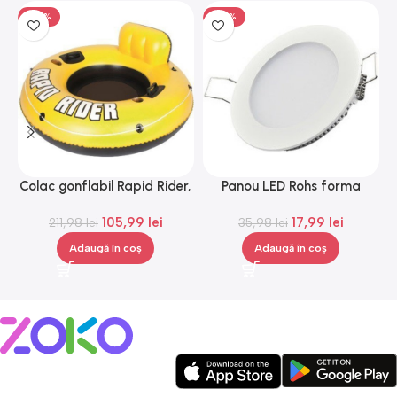
-50%
-50%
Colac gonflabil Rapid Rider,
Panou LED Rohs forma
Gonga®
rotunda, 6 W, lumina alba,
105,99
lei
17,99
lei
211,98
lei
35,98
3000 K
lei
Adaugă în coș
Adaugă în coș