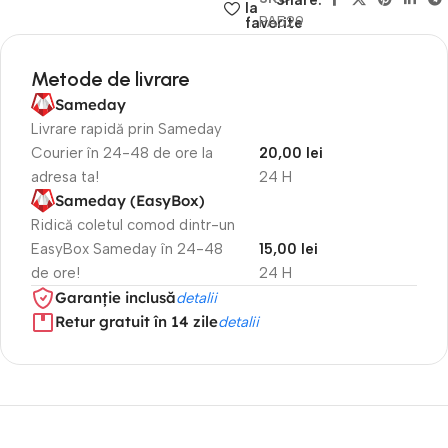
Share:
la
PA529
favorite
Metode de livrare
Sameday
Livrare rapidă prin Sameday
Courier în 24-48 de ore la
20,00 lei
adresa ta!
24 H
Sameday (EasyBox)
Ridică coletul comod dintr-un
EasyBox Sameday în 24-48
15,00 lei
de ore!
24 H
Garanție inclusă
detalii
Retur gratuit în 14 zile
detalii