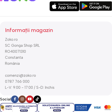
Informații magazin
Zoko.ro
SC Gonga Shop SRL
RO40071310
Constanta
România
comenzi@zoko.ro
0787 766 000
L-V: 9:00 - 17:00 / S-D: Inchis
Social