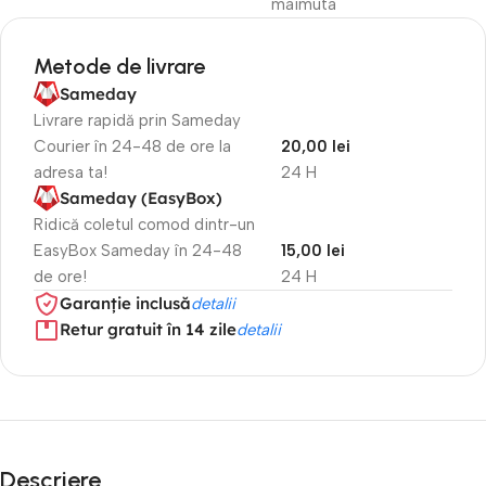
maimuta
Metode de livrare
Sameday
Livrare rapidă prin Sameday
Courier în 24-48 de ore la
20,00 lei
adresa ta!
24 H
Sameday (EasyBox)
Ridică coletul comod dintr-un
EasyBox Sameday în 24-48
15,00 lei
de ore!
24 H
Garanție inclusă
detalii
Retur gratuit în 14 zile
detalii
Descriere