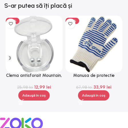
S-ar putea să îți placă și
-50%
-50%
Clema antisforait Mountain,
Manusa de protectie
Gonga®
impotriva caldurii, Gonga®
12,99
lei
33,99
lei
25,98
lei
67,98
lei
Adaugă în coș
Adaugă în coș