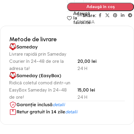
Adaugă în coș
Adaugă
SKU
Share:
la
DN045A
favorite
Metode de livrare
Sameday
Livrare rapidă prin Sameday
Courier în 24-48 de ore la
20,00 lei
adresa ta!
24 H
Sameday (EasyBox)
Ridică coletul comod dintr-un
EasyBox Sameday în 24-48
15,00 lei
de ore!
24 H
Garanție inclusă
detalii
Retur gratuit în 14 zile
detalii