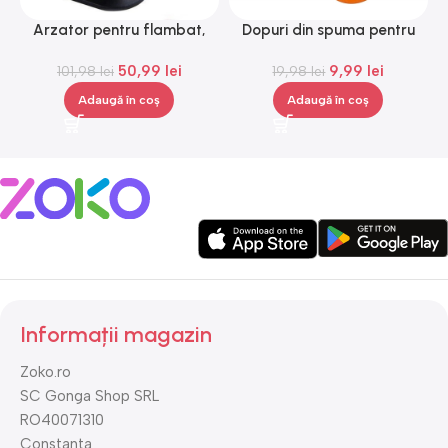
Arzator pentru flambat,
Dopuri din spuma pentru
H
reincarcabil, ajustabil,
urechi, Gonga®
50,99
lei
9,99
lei
101,98
Gonga®
lei
19,98
lei
Adaugă în coș
Adaugă în coș
Informații magazin
Zoko.ro
SC Gonga Shop SRL
RO40071310
Constanta