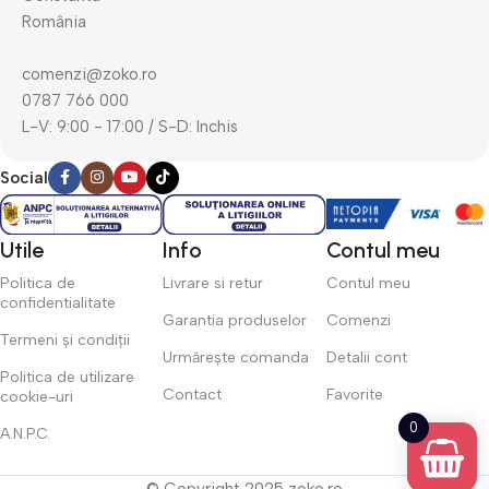
România
comenzi@zoko.ro
0787 766 000
L-V: 9:00 - 17:00 / S-D: Inchis
Social
Utile
Info
Contul meu
Politica de
Livrare si retur
Contul meu
confidentialitate
Garantia produselor
Comenzi
Termeni și condiții
Urmărește comanda
Detalii cont
Politica de utilizare
Contact
Favorite
cookie-uri
0
A.N.P.C.