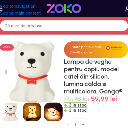
Skip to navigation
Skip to main content
Prima pagină
Acasa
Jucarii
Camera copilului
Lampi de veghe
Livrare prin curier în
-50%
24-48 de ore
Lampa de veghe
pentru copii, model
catel din silicon,
lumina calda si
multicolora, Gonga®
119,98
lei
59,99
lei
3 în stoc
3 în stoc