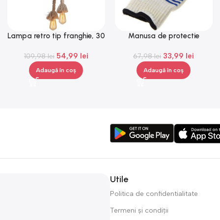
Lampa retro tip franghie, 30
Manusa de protectie
W, bej, Gonga®
impotriva caldurii, Gonga®
54,99
lei
33,99
lei
109,98
lei
67,98
lei
Adaugă în coș
Adaugă în coș
Utile
Politica de confidentialitate
Termeni și condiții