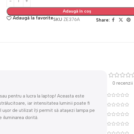
Adaugă în coș
Adaugă la favorite
SKU
ZE376A
Share:
0 recenzii
 sau pentru a lucra la laptop! Aceasta este
rălucitoare, iar intensitatea luminii poate fi
pul ușor de utilizat îți permit să atașezi lampa pe
e iluminarea dorită.