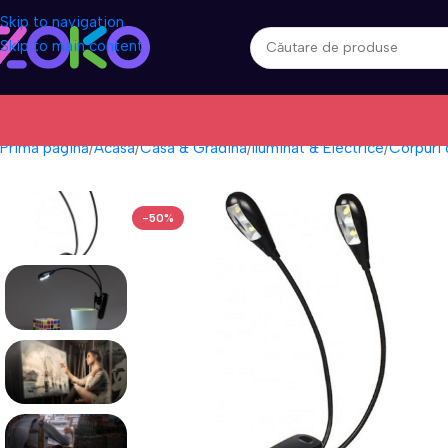
Skip to navigation
Skip to main content
Prima pagină
Acasa
Casa & Gradina
Iluminat & Electrice
Corpuri 
-50%