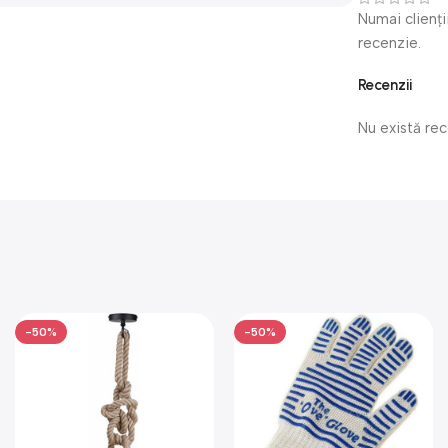
Numai clienți
recenzie.
Recenzii
Nu există re
-50%
-50%