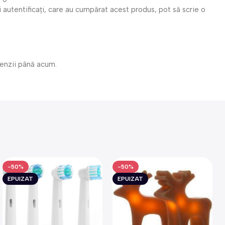
i autentificați, care au cumpărat acest produs, pot să scrie o
cenzii până acum.
-50%
-50%
EPUIZAT
EPUIZAT