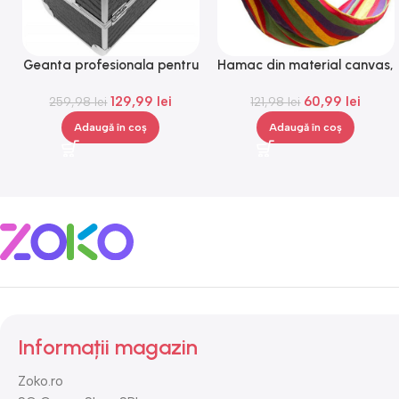
Geanta profesionala pentru
Hamac din material canvas,
cosmetice, medie, Gonga®
Gonga®
129,99
lei
60,99
lei
259,98
lei
121,98
lei
Adaugă în coș
Adaugă în coș
Informații magazin
Zoko.ro