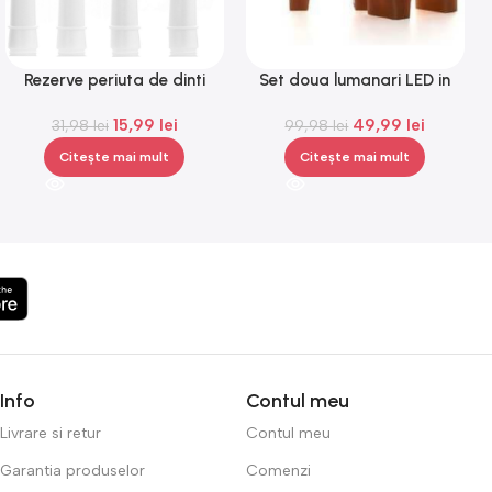
Rezerve periuta de dinti
Set doua lumanari LED in
electrica compatibile Oral B,
forma de reni,Gonga®
15,99
lei
49,99
lei
capete de periuta, 4 bucati
31,98
lei
99,98
lei
Citește mai mult
Citește mai mult
Info
Contul meu
Livrare si retur
Contul meu
Garantia produselor
Comenzi