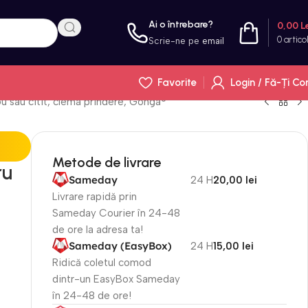
Ai o întrebare?
0,00
L
0
artico
Scrie-ne pe
email
Favorite
Login / Fă-Ți Co
ou sau citit, clema prindere, Gonga®
Metode de livrare
ru
Sameday
24 H
20,00 lei
Livrare rapidă prin
Sameday Courier în 24-48
de ore la adresa ta!
Sameday (EasyBox)
24 H
15,00 lei
Ridică coletul comod
dintr-un EasyBox Sameday
în 24-48 de ore!