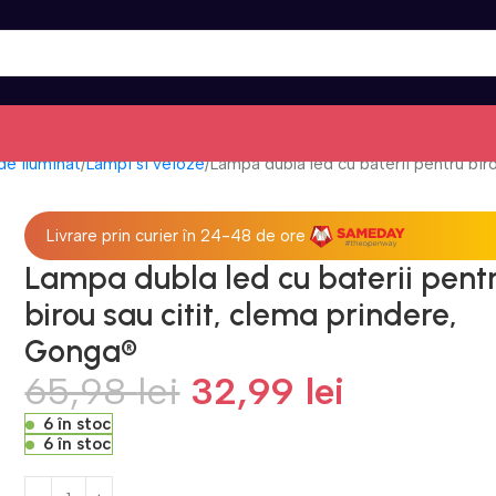
de iluminat
Lampi si veioze
Lampa dubla led cu baterii pentru bir
Livrare prin curier în 24-48 de ore
Lampa dubla led cu baterii pent
birou sau citit, clema prindere,
Gonga®
65,98
lei
32,99
lei
6 în stoc
6 în stoc