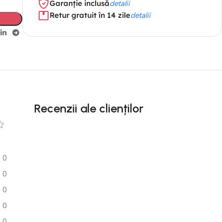
Garanție inclusă
detalii
Retur gratuit în 14 zile
detalii
Recenzii ale clienților
0
0
0
0
0