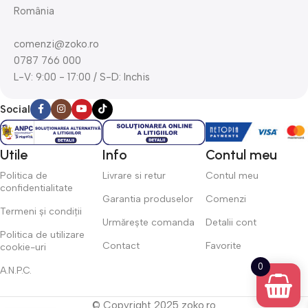
România
comenzi@zoko.ro
0787 766 000
L-V: 9:00 - 17:00 / S-D: Inchis
Social
Utile
Info
Contul meu
Politica de
Livrare si retur
Contul meu
confidentialitate
Garantia produselor
Comenzi
Termeni și condiții
Urmărește comanda
Detalii cont
Politica de utilizare
Contact
Favorite
cookie-uri
0
A.N.P.C.
© Copyright 2025 zoko.ro