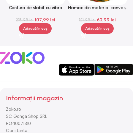
Centura de slabit cu vibro
Hamac din material canvas,
L
masaj Igia Vibro Shape,
Gonga®
107,99
lei
60,99
lei
telecomanda, negru
215,98
lei
121,98
lei
Adaugă în coș
Adaugă în coș
Informații magazin
Zoko.ro
SC Gonga Shop SRL
RO40071310
Constanta