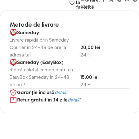
Share:
la
CU491
favorite
Metode de livrare
Sameday
Livrare rapidă prin Sameday
Courier în 24-48 de ore la
20,00 lei
adresa ta!
24 H
Sameday (EasyBox)
Ridică coletul comod dintr-un
EasyBox Sameday în 24-48
15,00 lei
de ore!
24 H
Garanție inclusă
detalii
Retur gratuit în 14 zile
detalii