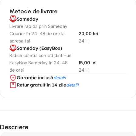
Metode de livrare
Sameday
Livrare rapidă prin Sameday
Courier în 24-48 de ore la
20,00 lei
adresa ta!
24 H
Sameday (EasyBox)
Ridică coletul comod dintr-un
EasyBox Sameday în 24-48
15,00 lei
de ore!
24 H
Garanție inclusă
detalii
Retur gratuit în 14 zile
detalii
Descriere