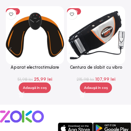
-50%
-50%
Aparat electrostimulare
Centura de slabit cu vibro
H
pentru fesieri, 1-100hz, 10
masaj Igia Vibro Shape,
25,99
lei
107,99
lei
nivele, negru, portocaliu,
51,98
lei
telecomanda, negru
215,98
lei
Gonga®
Adaugă în coș
Adaugă în coș